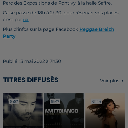
Parc des Expositions de Pontivy, à la halle Safire.
Ca se passe de 18h à 2h30, pour réserver vos places,
c'est par
ici
Plus d'infos sur la page Facebook
Reggae Breizh
Party
Publié : 3 mai 2022 à 7h30
TITRES DIFFUSÉS
Voir plus
6h57
6h57
6h47
6h47
6h44
6h44