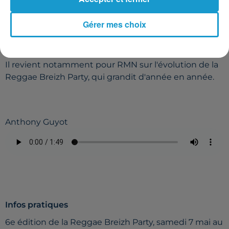
Gérer mes choix
Ecoutez l'un des organisateurs de cet évènement
reggae,
Anthony Guyot
.
Il revient notamment pour RMN sur l'évolution de la
Reggae Breizh Party, qui grandit d'année en année.
Anthony Guyot
Infos pratiques
6e édition de la Reggae Breizh Party, samedi 7 mai au