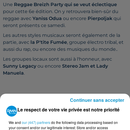
Une
Reggae Breizh Party qui se veut éclectique
pour cette 6e édition. On y retrouvera bien-sûr du
reggae avec
Yaniss Odua
ou encore
Pierpoljak
qui
seront présents ce samedi.
Les autres styles musicaux seront également de la
partie, avec
la P'tite Fumée
, groupe électro tribal, et
aussi du rap, ou encore des musiques du monde..
Les groupes locaux sont aussi à l'honneur, avec
Sunny Legacy
ou encore
Stereo Jam et Lady
Manuela
.
Continuer sans accepter
Le respect de votre vie privée est notre priorité
We and
our (447) partners
do the following data processing based on
your consent and/or our legitimate interest: Store and/or access