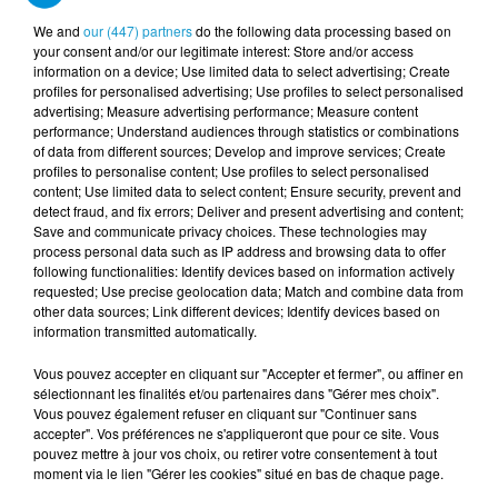
secteur.
We and
our (447) partners
do the following data processing based on
Ecoutez
Gaëtan Le Seyec
, qui nous dévoile le
your consent and/or our legitimate interest: Store and/or access
information on a device; Use limited data to select advertising; Create
programme du salon.
profiles for personalised advertising; Use profiles to select personalised
advertising; Measure advertising performance; Measure content
performance; Understand audiences through statistics or combinations
of data from different sources; Develop and improve services; Create
profiles to personalise content; Use profiles to select personalised
content; Use limited data to select content; Ensure security, prevent and
Gaëtan Le Seyec
detect fraud, and fix errors; Deliver and present advertising and content;
Save and communicate privacy choices. These technologies may
process personal data such as IP address and browsing data to offer
following functionalities: Identify devices based on information actively
requested; Use precise geolocation data; Match and combine data from
other data sources; Link different devices; Identify devices based on
information transmitted automatically.
Vous pouvez accepter en cliquant sur "Accepter et fermer", ou affiner en
sélectionnant les finalités et/ou partenaires dans "Gérer mes choix".
Vous pouvez également refuser en cliquant sur "Continuer sans
accepter". Vos préférences ne s'appliqueront que pour ce site. Vous
pouvez mettre à jour vos choix, ou retirer votre consentement à tout
moment via le lien "Gérer les cookies" situé en bas de chaque page.