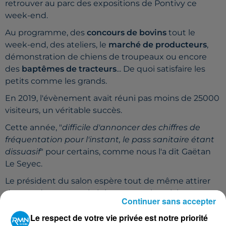
retrouver au parc des expositions de Pontivy ce
week-end.
Au programme, des
concours de bovins
tout le
week-end, des ateliers, le
marché de producteurs
,
démonstration de chiens de troupeaux ou encore
des
baptêmes de tracteurs
... De quoi satisfaire les
petits comme les grands.
En 2019, l'évènement avait réuni pas moins de 25000
visiteurs, un véritable succès.
Cette année, "
difficile d'annoncer des chiffres de
fréquentation pour l'instant, le pass sanitaire étant
dissuasif
" pour certains, comme nous l'a dit Gaëtan
Le Seyec.
Le président du salon espère tout de même attirer
du monde, pour venir échanger sur le métier
Continuer sans accepter
d'agriculteur, rencontrer les futures générations
Le respect de votre vie privée est notre priorité
d'agriculteurs qui remplaceront les futurs retraités du