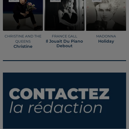
CHRISTINE AND THE
FRANCE GALL
MADONNA
Il Jouait Du Piano
Holiday
QUEENS
Debout
Christine