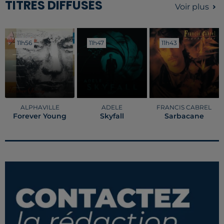
TITRES DIFFUSÉS
Voir plus
11h56
11h56
11h47
11h47
11h43
11h43
ALPHAVILLE
ADELE
FRANCIS CABREL
Forever Young
Skyfall
Sarbacane