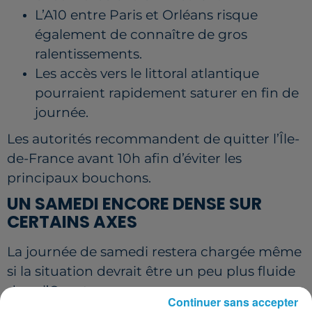
L’A10 entre Paris et Orléans risque
également de connaître de gros
ralentissements.
Les accès vers le littoral atlantique
pourraient rapidement saturer en fin de
journée.
Les autorités recommandent de quitter l’Île-
de-France avant 10h afin d’éviter les
principaux bouchons.
UN SAMEDI ENCORE DENSE SUR
CERTAINS AXES
La journée de samedi restera chargée même
si la situation devrait être un peu plus fluide
dans l’Ouest.
Continuer sans accepter