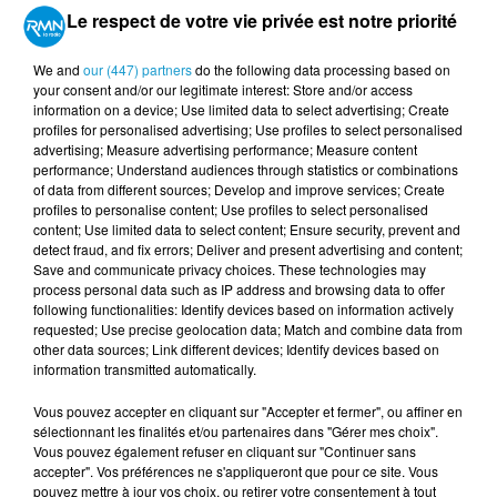
Les départs tardifs vers les stations
Le respect de votre vie privée est notre priorité
balnéaires bretonnes et vendéennes
pourraient toutefois provoquer des
We and
our (447) partners
do the following data processing based on
your consent and/or our legitimate interest: Store and/or access
ralentissements aux abords des grandes
information on a device; Use limited data to select advertising; Create
profiles for personalised advertising; Use profiles to select personalised
agglomérations et sur les routes secondaires
advertising; Measure advertising performance; Measure content
menant au littoral.
performance; Understand audiences through statistics or combinations
of data from different sources; Develop and improve services; Create
Bison Futé conseille de privilégier les trajets
profiles to personalise content; Use profiles to select personalised
content; Use limited data to select content; Ensure security, prevent and
tôt le matin ou en soirée afin d’éviter les pics
detect fraud, and fix errors; Deliver and present advertising and content;
de circulation.
Save and communicate privacy choices. These technologies may
process personal data such as IP address and browsing data to offer
LUNDI NOIR POUR LES RETOURS
following functionalities: Identify devices based on information actively
requested; Use precise geolocation data; Match and combine data from
VERS PARIS
other data sources; Link different devices; Identify devices based on
information transmitted automatically.
C’est surtout lundi que les difficultés seront
Vous pouvez accepter en cliquant sur "Accepter et fermer", ou affiner en
importantes en Bretagne et dans les Pays de
sélectionnant les finalités et/ou partenaires dans "Gérer mes choix".
la Loire. Bison Futé prévoit un trafic très
Vous pouvez également refuser en cliquant sur "Continuer sans
accepter". Vos préférences ne s'appliqueront que pour ce site. Vous
dense dans le sens des retours, notamment
pouvez mettre à jour vos choix, ou retirer votre consentement à tout