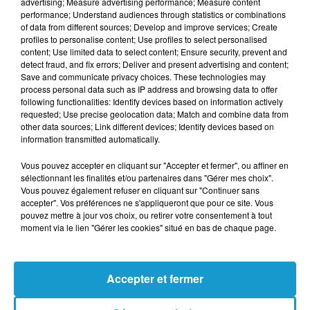
advertising; Measure advertising performance; Measure content
du dépôt de cookies que vous avez exprimé. Si
performance; Understand audiences through statistics or combinations
of data from different sources; Develop and improve services; Create
vous souhaitez l'afficher, merci de nous donner
profiles to personalise content; Use profiles to select personalised
votre accord en cliquant sur le bouton ci-
content; Use limited data to select content; Ensure security, prevent and
dessous.
detect fraud, and fix errors; Deliver and present advertising and content;
Save and communicate privacy choices. These technologies may
process personal data such as IP address and browsing data to offer
Afficher l'élément
following functionalities: Identify devices based on information actively
requested; Use precise geolocation data; Match and combine data from
other data sources; Link different devices; Identify devices based on
information transmitted automatically.
Si le reste de la France repasse en orange ce
jeudi 14 mai, le Nord et le Grand Ouest
Vous pouvez accepter en cliquant sur "Accepter et fermer", ou affiner en
sélectionnant les finalités et/ou partenaires dans "Gérer mes choix".
restent en rouge pour le sens des départs.
Vous pouvez également refuser en cliquant sur "Continuer sans
L'autoroute A13 devrait connaître une forte
accepter". Vos préférences ne s'appliqueront que pour ce site. Vous
pouvez mettre à jour vos choix, ou retirer votre consentement à tout
affluence dès le début de journée.
moment via le lien "Gérer les cookies" situé en bas de chaque page.
Après une accalmie relative le vendredi et le
samedi, la journée du dimanche 17 mai
Accepter et fermer
marquera la fin du pont avec une vigilance
rouge étendue à toute la France pour les