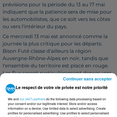
prévisions pour la période du 13 au 17 mai
indiquent que la patience sera de mise pour
les automobilistes, que ce soit vers les côtes
ou vers l'intérieur du pays.
Ce mercredi 13 mai est annoncé comme la
journée la plus critique pour les départs.
Bison Futé classe d'ailleurs la région
Auvergne-Rhône-Alpes en noir, tandis que
l'ensemble du territoire est placé en rouge.
Les flux seront particulièrement denses vers
Continuer sans accepter
la Normandie, la côte Atlantique, la façade
Le respect de votre vie privée est notre priorité
méditerranéenne et les frontières du Nord-
Est.
We and
our (447) partners
do the following data processing based on
your consent and/or our legitimate interest: Store and/or access
information on a device; Use limited data to select advertising; Create
profiles for personalised advertising; Use profiles to select personalised
Cet élément est masqué compte-tenu du refus