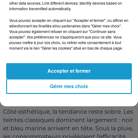
other data sources; Link different devices; Identify devices based on
direct des intempéries sur les commandes.
information transmitted automatically.
DES CONSOMMATEURS PLUS
Vous pouvez accepter en cliquant sur "Accepter et fermer", ou affiner en
sélectionnant les finalités et/ou partenaires dans "Gérer mes choix".
EXIGEANTS
Vous pouvez également refuser en cliquant sur "Continuer sans
accepter". Vos préférences ne s'appliqueront que pour ce site. Vous
Le succès se concentre sur les modèles
pouvez mettre à jour vos choix, ou retirer votre consentement à tout
moment via le lien "Gérer les cookies" situé en bas de chaque page.
compacts, automatiques et renforcés,
vendus autour d’une quarantaine d’euros. La
solidité est devenue le critère numéro un : les
Accepter et fermer
clients se détournent des produits d’entrée
de gamme qui cèdent à la première
Gérer mes choix
bourrasque et préfèrent investir dans un
modèle durable.
Côté esthétique, la tendance reste sobre. Les
teintes classiques dominent largement : noir
et bleu marine arrivent en tête. Sous la pluie,
les consommateurs privilégient l’efficacité