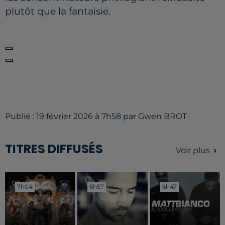
plutôt que la fantaisie.
Publié : 19 février 2026 à 7h58 par Gwen BROT
TITRES DIFFUSÉS
Voir plus
7h04
7h04
6h57
6h57
6h47
6h47