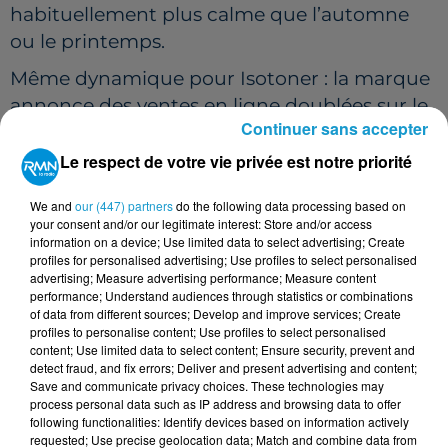
habituellement plus calme que l’automne
ou le printemps.
Même dynamique pour
Isotoner
: la marque
annonce des ventes en ligne doublées sur le
Continuer sans accepter
mois de février. Les dernières années déjà
pluvieuses avaient préparé le terrain, avec un
Le respect de votre vie privée est notre priorité
record approchant le million de parapluies
We and
our (447) partners
do the following data processing based on
écoulés en 2024.
your consent and/or our legitimate interest: Store and/or access
information on a device; Use limited data to select advertising; Create
DES VENTES MULTIPLIÉES PAR TROIS
profiles for personalised advertising; Use profiles to select personalised
EN BRETAGNE
advertising; Measure advertising performance; Measure content
performance; Understand audiences through statistics or combinations
of data from different sources; Develop and improve services; Create
En Bretagne, le site
Rue du Parapluie
fait figure de
profiles to personalise content; Use profiles to select personalised
baromètre national. Depuis début février 2026, ses
content; Use limited data to select content; Ensure security, prevent and
ventes ont été multipliées par trois par rapport à
detect fraud, and fix errors; Deliver and present advertising and content;
Save and communicate privacy choices. These technologies may
février 2025.
process personal data such as IP address and browsing data to offer
following functionalities: Identify devices based on information actively
Spécialisée dans la vente en ligne sur tout le
requested; Use precise geolocation data; Match and combine data from
territoire, l’entreprise observe en temps réel l’impact