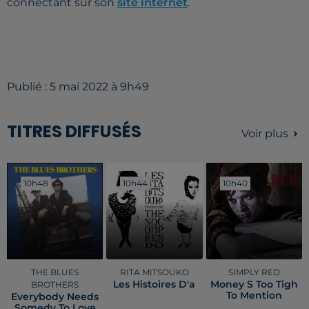
connectant sur son
site internet
.
Publié : 5 mai 2022 à 9h49
TITRES DIFFUSÉS
Voir plus
10h48
10h48
10h44
10h44
10h40
10h40
THE BLUES
RITA MITSOUKO
SIMPLY RED
Les Histoires D'a
Money S Too Tigh
BROTHERS
To Mention
Everybody Needs
Somedy To Love