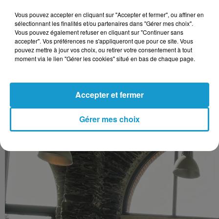
Vous pouvez accepter en cliquant sur "Accepter et fermer", ou affiner en
sélectionnant les finalités et/ou partenaires dans "Gérer mes choix".
Vous pouvez également refuser en cliquant sur "Continuer sans
Retrouvez l'entretien de Louise Le Guellec pour RMN,
accepter". Vos préférences ne s'appliqueront que pour ce site. Vous
sur cette exposition, ainsi que l'actualité de l'artiste.
pouvez mettre à jour vos choix, ou retirer votre consentement à tout
moment via le lien "Gérer les cookies" situé en bas de chaque page.
Louise Le Guellec
Accepter et fermer
Gérer mes choix