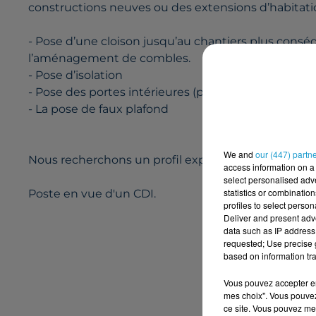
constructions neuves ou des extensions d’habitati
- Pose d’une cloison jusqu’au chantiers plus con
l’aménagement de combles.
- Pose d’isolation
- Pose des portes intérieures (portes battantes ou 
- La pose de faux plafond
We and
our (447) partn
Nous recherchons un profil expérimenté et auton
access information on a 
select personalised ad
statistics or combinatio
Poste en vue d'un CDI.
profiles to select person
Deliver and present adv
data such as IP address 
requested; Use precise g
based on information tra
Postulez à l'o
Vous pouvez accepter en 
mes choix". Vous pouvez
ce site. Vous pouvez met