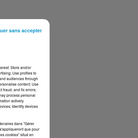
uer sans accepter
erest: Store and/or
tising; Use profiles to
tand audiences through
personalise content; Use
 fraud, and fix errors;
 may process personal
mation actively
vices; Identify devices
rtenaires dans "Gérer
s'appliqueront que pour
les cookies" situé en