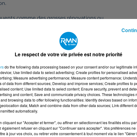
on.
séquents comme des grosses rénovations ou
Contin
porte coulissantes à galandage).
Le respect de votre vie privée est notre priorité
ers
do the following data processing based on your consent and/or our legitimate int
ome.
device; Use limited data to select advertising; Create profiles for personalised adver
vertising; Measure advertising performance; Measure content performance; Unders
ns of data from different sources; Develop and improve services; Create profiles to 
alised content; Use limited data to select content; Ensure security, prevent and detect
ertising and content; Save and communicate privacy choices. These technologies
and browsing data to offer following functionalities: Identify devices based on infor
eolocation data; Match and combine data from other data sources; Link different de
nsmitted automatically.
ffre : Plaquiste H/F
cliquant sur "Accepter et fermer", ou affiner en sélectionnant les finalités et/ou pa
 également refuser en cliquant sur "Continuer sans accepter". Vos préférences ne 
tre à jour vos choix, ou retirer votre consentement à tout moment via le lien "Gérer 