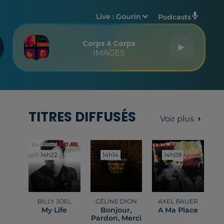
Live :
Gourin
Podcasts
Corps A Corps
IMAGES
TITRES DIFFUSÉS
Voir plus
14h22
14h22
14h14
14h14
14h09
14h09
BILLY JOEL
CÉLINE DION
AXEL BAUER
My Life
Bonjour,
A Ma Place
Pardon, Merci