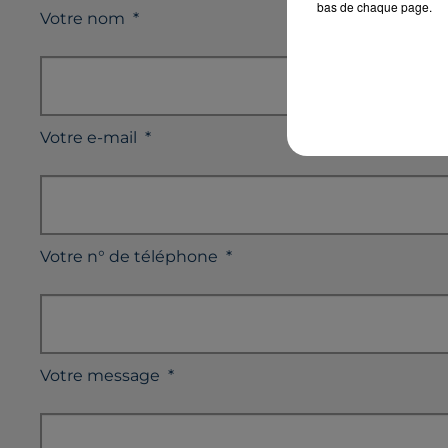
bas de chaque page.
Votre nom
*
Votre e-mail
*
Votre n° de téléphone
*
Votre message
*