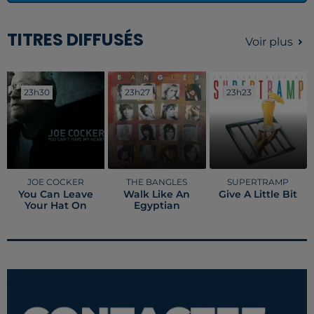
TITRES DIFFUSÉS
Voir plus
23h30
23h30
23h27
23h27
23h23
23h23
JOE COCKER
THE BANGLES
SUPERTRAMP
You Can Leave
Walk Like An
Give A Little Bit
Your Hat On
Egyptian