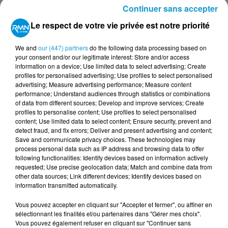
conseillé de ne pas attendre le dernier jour
Continuer sans accepter
pour compléter son dossier.
Le respect de votre vie privée est notre priorité
Chaque vœu fera l’objet d’une "fiche avenir"
We and
our (447) partners
do the following data processing based on
remplie par l’équipe pédagogique. Elle
your consent and/or our legitimate interest: Store and/or access
information on a device; Use limited data to select advertising; Create
comprendra les appréciations des
profiles for personalised advertising; Use profiles to select personalised
professeurs et l’avis du chef d’établissement.
advertising; Measure advertising performance; Measure content
performance; Understand audiences through statistics or combinations
PREMIERS RÉSULTATS ET
of data from different sources; Develop and improve services; Create
INSCRIPTIONS
profiles to personalise content; Use profiles to select personalised
content; Use limited data to select content; Ensure security, prevent and
detect fraud, and fix errors; Deliver and present advertising and content;
Les premiers résultats tombent le 2 juin
Save and communicate privacy choices. These technologies may
process personal data such as IP address and browsing data to offer
2026, les élèves pourront alors voir les vœux
following functionalities: Identify devices based on information actively
qui ont été validés. Puis, du 5 au 8 juin 2026,
requested; Use precise geolocation data; Match and combine data from
other data sources; Link different devices; Identify devices based on
place au choix et au classement des vœux en
information transmitted automatically.
attente. Pour les élèves n’ayant pas eu de
Vous pouvez accepter en cliquant sur "Accepter et fermer", ou affiner en
réponses satisfaisantes, ils peuvent formuler
sélectionnant les finalités et/ou partenaires dans "Gérer mes choix".
jusqu’à 10 nouveaux voeux dès le 11 juin 2026,
Vous pouvez également refuser en cliquant sur "Continuer sans