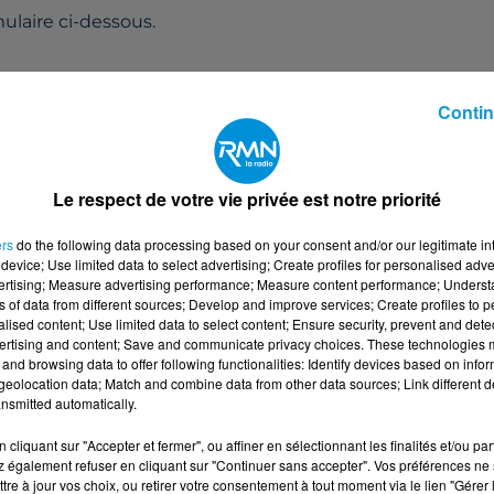
ulaire ci-dessous.
Contin
gnétique irrésistible : votre curiosité.
urs de Tornades, élue meilleure attraction au monde, e
tronaute avec Objectif Mars, vous serez propulsé à la
Le respect de votre vie privée est notre priorité
a. Et à la nuit tombée, vous rêverez les yeux grands
 Songes. Vous succomberez à 40 attractions et chacun au
ers
do the following data processing based on your consent and/or our legitimate int
ion. »
device; Use limited data to select advertising; Create profiles for personalised adver
vertising; Measure advertising performance; Measure content performance; Unders
ns of data from different sources; Develop and improve services; Create profiles to 
m/fr/
alised content; Use limited data to select content; Ensure security, prevent and detect
ertising and content; Save and communicate privacy choices. These technologies
and browsing data to offer following functionalities: Identify devices based on infor
pour 2 jours consécutifs et accès au spectacle nocturne / une nuit à l'hô
eolocation data; Match and combine data from other data sources; Link different de
nsmitted automatically.
cliquant sur "Accepter et fermer", ou affiner en sélectionnant les finalités et/ou pa
 également refuser en cliquant sur "Continuer sans accepter". Vos préférences ne 
tre à jour vos choix, ou retirer votre consentement à tout moment via le lien "Gérer 