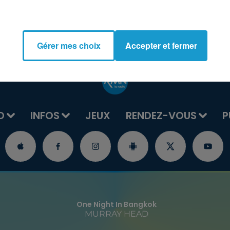
Gérer mes choix
Accepter et fermer
O
INFOS
JEUX
RENDEZ-VOUS
P
One Night In Bangkok
MURRAY HEAD