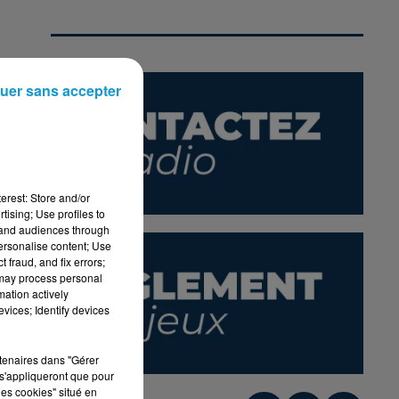
uer sans accepter
t
ra
erest: Store and/or
tising; Use profiles to
tand audiences through
personalise content; Use
 fraud, and fix errors;
 may process personal
mation actively
tel
vices; Identify devices
rtenaires dans "Gérer
s'appliqueront que pour
les cookies" situé en