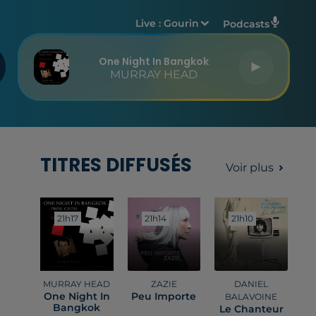
Live :
Gourin
Podcasts
One Night In Bangkok
MURRAY HEAD
TITRES DIFFUSÉS
Voir plus
21h17
21h17
21h14
21h14
21h10
21h10
MURRAY HEAD
ZAZIE
DANIEL
One Night In
Peu Importe
BALAVOINE
Bangkok
Le Chanteur