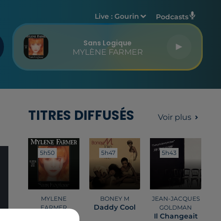
Live :
Gourin
Podcasts
Sans Logique
MYLÈNE FARMER
TITRES DIFFUSÉS
Voir plus
5h50
5h50
5h47
5h47
5h43
5h43
MYLENE
BONEY M
JEAN-JACQUES
Daddy Cool
FARMER
GOLDMAN
Sans Logique
Il Changeait