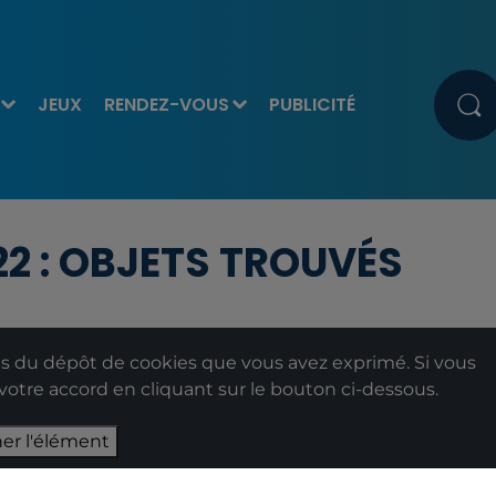
JEUX
RENDEZ-VOUS
PUBLICITÉ
22 : OBJETS TROUVÉS
 du dépôt de cookies que vous avez exprimé. Si vous
 votre accord en cliquant sur le bouton ci-dessous.
her l'élément