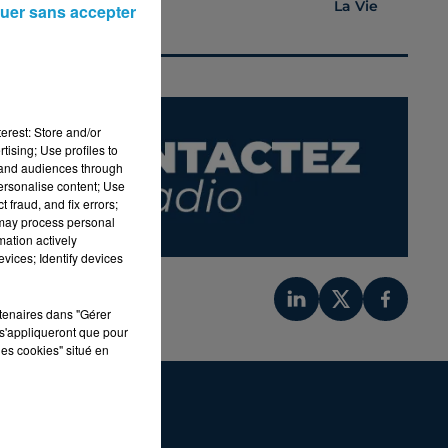
La Vie
uer sans accepter
erest: Store and/or
tising; Use profiles to
tand audiences through
personalise content; Use
 fraud, and fix errors;
 may process personal
mation actively
vices; Identify devices
rtenaires dans "Gérer
s'appliqueront que pour
les cookies" situé en