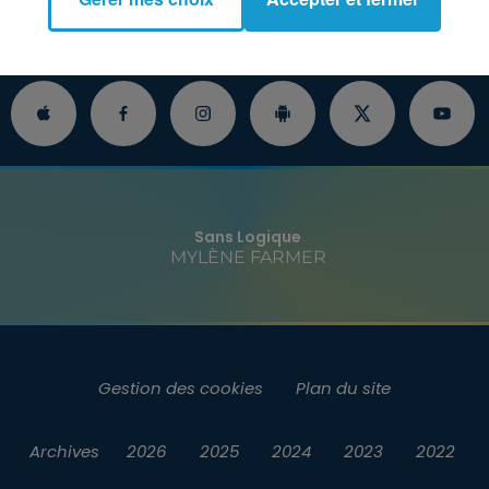
O
INFOS
JEUX
RENDEZ-VOUS
P
Sans Logique
MYLÈNE FARMER
Gestion des cookies
Plan du site
Archives
2026
2025
2024
2023
2022