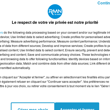
Contin
Le respect de votre vie privée est notre priorité
ers
do the following data processing based on your consent and/or our legitimate int
device; Use limited data to select advertising; Create profiles for personalised adver
vertising; Measure advertising performance; Measure content performance; Unders
ns of data from different sources; Develop and improve services; Create profiles to 
alised content; Use limited data to select content; Ensure security, prevent and detect
ertising and content; Save and communicate privacy choices. These technologies
and browsing data to offer following functionalities: Identify devices based on infor
eolocation data; Match and combine data from other data sources; Link different de
nsmitted automatically.
cliquant sur "Accepter et fermer", ou affiner en sélectionnant les finalités et/ou pa
 également refuser en cliquant sur "Continuer sans accepter". Vos préférences ne 
tre à jour vos choix, ou retirer votre consentement à tout moment via le lien "Gérer 
Gérer mes choix
Accepter et fermer