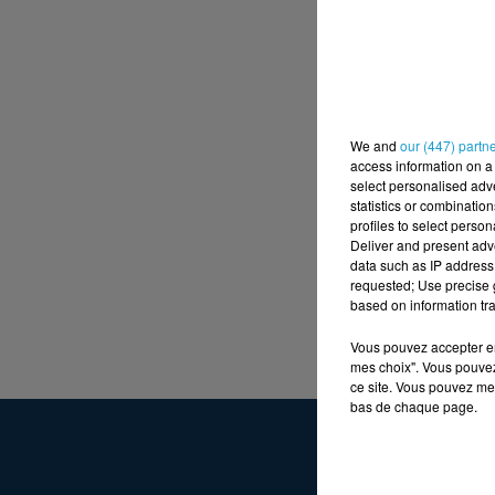
We and
our (447) partn
access information on a 
select personalised ad
statistics or combinatio
profiles to select person
Deliver and present adv
data such as IP address 
requested; Use precise g
based on information tra
Vous pouvez accepter en 
mes choix". Vous pouvez
ce site. Vous pouvez met
bas de chaque page.