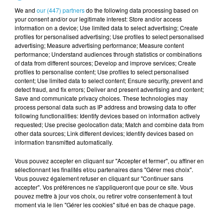
l'artisanat, du bâtiment, ou encore du service, une
We and
our (447) partners
do the following data processing based on
your consent and/or our legitimate interest: Store and/or access
vingtaine d'entreprises locales seront présentes sur
information on a device; Use limited data to select advertising; Create
place. France Travail y sera également représenté.
profiles for personalised advertising; Use profiles to select personalised
Préparez vos CV ! L'événement est organisé par La
advertising; Measure advertising performance; Measure content
performance; Understand audiences through statistics or combinations
Gazette du Centre Morbihan et Actu.fr.
of data from different sources; Develop and improve services; Create
profiles to personalise content; Use profiles to select personalised
content; Use limited data to select content; Ensure security, prevent and
Philippe Jubault, co-organisateur
detect fraud, and fix errors; Deliver and present advertising and content;
Save and communicate privacy choices. These technologies may
process personal data such as IP address and browsing data to offer
following functionalities: Identify devices based on information actively
requested; Use precise geolocation data; Match and combine data from
other data sources; Link different devices; Identify devices based on
information transmitted automatically.
Publié : 30 septembre 2024 à 14h39
Vous pouvez accepter en cliquant sur "Accepter et fermer", ou affiner en
sélectionnant les finalités et/ou partenaires dans "Gérer mes choix".
TITRES DIFFUSÉS
Voir plus
Vous pouvez également refuser en cliquant sur "Continuer sans
accepter". Vos préférences ne s'appliqueront que pour ce site. Vous
pouvez mettre à jour vos choix, ou retirer votre consentement à tout
moment via le lien "Gérer les cookies" situé en bas de chaque page.
8h45
8h45
8h40
8h40
8h37
8h37