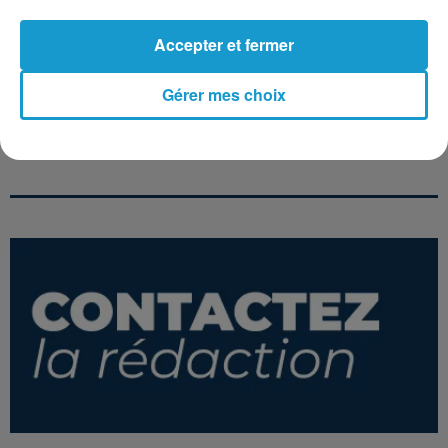
Accepter et fermer
Gérer mes choix
ZUCCHERO
LAURENT VOULZY
VANESSA PARADIS
Il Volo
Les Nuits Sans Kim
Les Épines Du
Wilde
Coeur