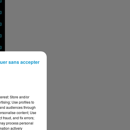
uer sans accepter
erest: Store and/or
tising; Use profiles to
tand audiences through
personalise content; Use
 fraud, and fix errors;
 may process personal
mation actively