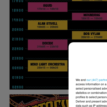
We and
our (447) partn
access information on a 
select personalised ad
statistics or combinatio
profiles to select person
Deliver and present adv
data such as IP address 