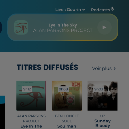
Live :
Gourin
Podcasts
Eye In The Sky
ALAN PARSONS PROJECT
TITRES DIFFUSÉS
Voir plus
9h12
9h12
9h08
9h08
9h03
9h03
ALAN PARSONS
BEN L'ONCLE
U2
Sunday
PROJECT
SOUL
Bloody
Eye In The
Soulman