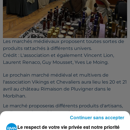
Les marchés médiévaux proposent toutes sortes de
produits rattachés à différents univers.
Crédit :
L'association et également Vincent Lion,
Laurent Renaco, Guy Mousset, Yves Le Moing.
Le prochain marché médiéval et multivers de
l'association Vikings et Chevaliers aura lieu les 20 et 21
avril au château Rimaison de Pluvigner dans le
Morbihan.
Le marché proposeras différents produits d'artisans,
en lien avec les multivers médiévaux et fantastiques.
Continuer sans accepter
Chevaliers, fées, pirates, vikings, trolls... Il y en aura
Le respect de votre vie privée est notre priorité
pour tous !