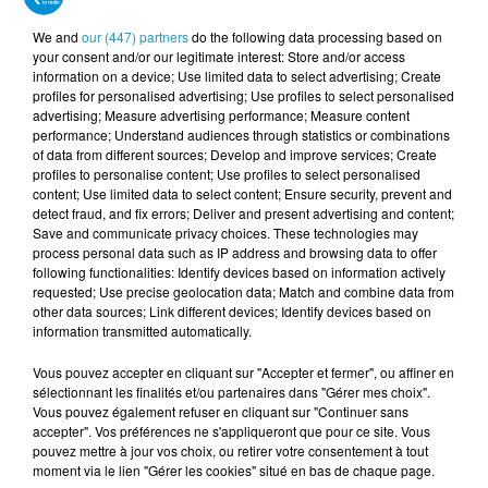
Entrée gratuite. Vous pouvez bien entendu venir
We and
our (447) partners
do the following data processing based on
costumé(e) ! Un combat de chevaliers aura lieu en
your consent and/or our legitimate interest: Store and/or access
information on a device; Use limited data to select advertising; Create
extérieur.
profiles for personalised advertising; Use profiles to select personalised
Cliquez-ici
pour découvrir le site de l'association.
Et ici
advertising; Measure advertising performance; Measure content
performance; Understand audiences through statistics or combinations
pour accéder à la page Facebook Vikings et
of data from different sources; Develop and improve services; Create
Chevaliers.
profiles to personalise content; Use profiles to select personalised
content; Use limited data to select content; Ensure security, prevent and
detect fraud, and fix errors; Deliver and present advertising and content;
Agnès Thomas, présidente de l'association
Save and communicate privacy choices. These technologies may
process personal data such as IP address and browsing data to offer
following functionalities: Identify devices based on information actively
requested; Use precise geolocation data; Match and combine data from
other data sources; Link different devices; Identify devices based on
information transmitted automatically.
Publié : 17 avril 2024 à 9h31
Vous pouvez accepter en cliquant sur "Accepter et fermer", ou affiner en
sélectionnant les finalités et/ou partenaires dans "Gérer mes choix".
Vous pouvez également refuser en cliquant sur "Continuer sans
TITRES DIFFUSÉS
accepter". Vos préférences ne s'appliqueront que pour ce site. Vous
Voir plus
pouvez mettre à jour vos choix, ou retirer votre consentement à tout
moment via le lien "Gérer les cookies" situé en bas de chaque page.