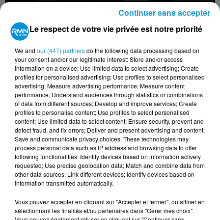
Continuer sans accepter
Le respect de votre vie privée est notre priorité
27 septembre 2020
MISS BRETAGNE 2020 : RÉSULTATS DE
We and
our (447) partners
do the following data processing based on
L'ÉLECTION
your consent and/or our legitimate interest: Store and/or access
TITRES DIFFUSÉS
information on a device; Use limited data to select advertising; Create
Voir plus
profiles for personalised advertising; Use profiles to select personalised
advertising; Measure advertising performance; Measure content
performance; Understand audiences through statistics or combinations
of data from different sources; Develop and improve services; Create
20h02
20h02
19h56
19h56
19h51
19h51
profiles to personalise content; Use profiles to select personalised
content; Use limited data to select content; Ensure security, prevent and
detect fraud, and fix errors; Deliver and present advertising and content;
Save and communicate privacy choices. These technologies may
process personal data such as IP address and browsing data to offer
following functionalities: Identify devices based on information actively
requested; Use precise geolocation data; Match and combine data from
PAUL MC CARTNEY
DANIEL BALAVOINE
CÉLINE DION
other data sources; Link different devices; Identify devices based on
Say Say Say
Dieu Que C'est
Bonjour, Pardon,
information transmitted automatically.
Beau
Merci
Vous pouvez accepter en cliquant sur "Accepter et fermer", ou affiner en
sélectionnant les finalités et/ou partenaires dans "Gérer mes choix".
Vous pouvez également refuser en cliquant sur "Continuer sans