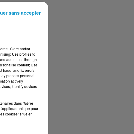
uer sans accepter
erest: Store and/or
tising; Use profiles to
tand audiences through
personalise content; Use
 fraud, and fix errors;
 may process personal
mation actively
vices; Identify devices
rtenaires dans "Gérer
s'appliqueront que pour
les cookies" situé en