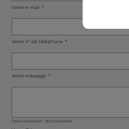
Votre e-mail
*
Votre n° de téléphone
*
Votre message
*
Taille maximum : 500 caractères