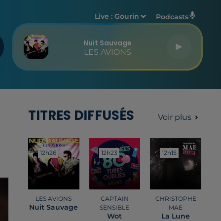
Live :
Gourin
Podcasts
Nuit Sauvage
LES AVIONS
TITRES DIFFUSÉS
Voir plus
12h26
12h26
12h23
12h23
12h15
12h15
LES AVIONS
CAPTAIN
CHRISTOPHE
Nuit Sauvage
SENSIBLE
MAE
Wot
La Lune