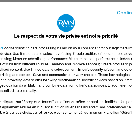
Contin
barre à mine
ier de production
dures
Le respect de votre vie privée est notre priorité
voir rapidement sur du long terme, le samedi peut-être
ers
do the following data processing based on your consent and/or our legitimate int
device; Use limited data to select advertising; Create profiles for personalised adver
vertising; Measure advertising performance; Measure content performance; Unders
ns of data from different sources; Develop and improve services; Create profiles to 
alised content; Use limited data to select content; Ensure security, prevent and detect
ertising and content; Save and communicate privacy choices. These technologies
Ouvriers Agroalimentaire H/F
and browsing data to offer following functionalities: Identify devices based on infor
eolocation data; Match and combine data from other data sources; Link different de
nsmitted automatically.
cliquant sur "Accepter et fermer", ou affiner en sélectionnant les finalités et/ou pa
 également refuser en cliquant sur "Continuer sans accepter". Vos préférences ne 
tre à jour vos choix, ou retirer votre consentement à tout moment via le lien "Gérer 