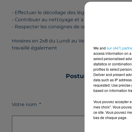
- Effectuer le décollage des légumes à l'aide de la 
- Contribuer au nettoyage et à l'entretien de l'atel
- Respecter les consignes de sécurité et les procé
Horaires en 2x8 du Lundi au Vendredi Poste à pour
travaillé également
We and
our (447) partn
access information on a 
select personalised ad
statistics or combinatio
profiles to select person
Deliver and present adv
Postulez à l'offre : 
data such as IP address 
requested; Use precise g
based on information tra
Vous pouvez accepter en 
Votre nom
*
mes choix". Vous pouvez
ce site. Vous pouvez met
bas de chaque page.