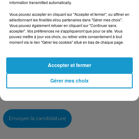
information transmitted automatically.
Taille maximum : 500 caractères
Votre CV
Vous pouvez accepter en cliquant sur "Accepter et fermer", ou affiner en
sélectionnant les finalités et/ou partenaires dans "Gérer mes choix".
Vous pouvez également refuser en cliquant sur "Continuer sans
accepter". Vos préférences ne s'appliqueront que pour ce site. Vous
pouvez mettre à jour vos choix, ou retirer votre consentement à tout
L'upload de fichier est limité à 2Mo pour les images et PDF et 5Mo
moment via le lien "Gérer les cookies" situé en bas de chaque page.
pour les audios.
Votre lettre de motivation
Accepter et fermer
Gérer mes choix
L'upload de fichier est limité à 2Mo pour les images et PDF et 5Mo
pour les audios.
Envoyer la candidature