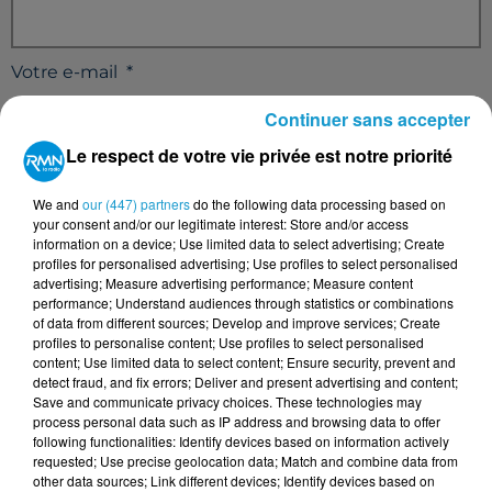
Votre e-mail
*
Continuer sans accepter
Le respect de votre vie privée est notre priorité
Votre n° de téléphone
*
We and
our (447) partners
do the following data processing based on
your consent and/or our legitimate interest: Store and/or access
information on a device; Use limited data to select advertising; Create
profiles for personalised advertising; Use profiles to select personalised
advertising; Measure advertising performance; Measure content
performance; Understand audiences through statistics or combinations
of data from different sources; Develop and improve services; Create
Votre message
*
profiles to personalise content; Use profiles to select personalised
content; Use limited data to select content; Ensure security, prevent and
detect fraud, and fix errors; Deliver and present advertising and content;
Save and communicate privacy choices. These technologies may
process personal data such as IP address and browsing data to offer
following functionalities: Identify devices based on information actively
requested; Use precise geolocation data; Match and combine data from
other data sources; Link different devices; Identify devices based on