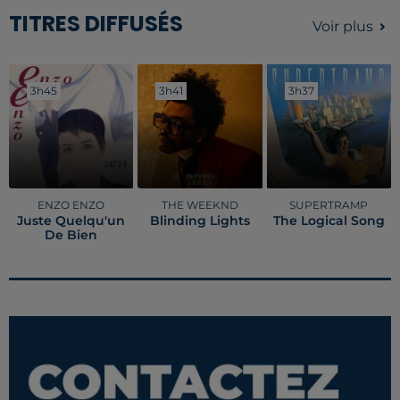
TITRES DIFFUSÉS
Voir plus
3h45
3h45
3h41
3h41
3h37
3h37
ENZO ENZO
THE WEEKND
SUPERTRAMP
Juste Quelqu'un
Blinding Lights
The Logical Song
De Bien