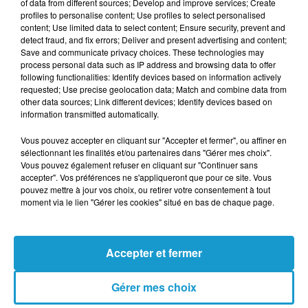
of data from different sources; Develop and improve services; Create
profiles to personalise content; Use profiles to select personalised
content; Use limited data to select content; Ensure security, prevent and
Votre n° de téléphone
*
detect fraud, and fix errors; Deliver and present advertising and content;
Save and communicate privacy choices. These technologies may
process personal data such as IP address and browsing data to offer
following functionalities: Identify devices based on information actively
requested; Use precise geolocation data; Match and combine data from
other data sources; Link different devices; Identify devices based on
information transmitted automatically.
Votre message
*
Vous pouvez accepter en cliquant sur "Accepter et fermer", ou affiner en
sélectionnant les finalités et/ou partenaires dans "Gérer mes choix".
Vous pouvez également refuser en cliquant sur "Continuer sans
accepter". Vos préférences ne s'appliqueront que pour ce site. Vous
pouvez mettre à jour vos choix, ou retirer votre consentement à tout
moment via le lien "Gérer les cookies" situé en bas de chaque page.
Taille maximum : 500 caractères
Votre CV
Accepter et fermer
Gérer mes choix