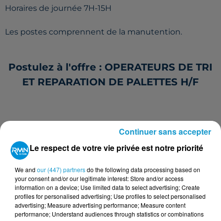
Horaires de journée 7H-15H
Les postes comprennent de la manutention.
Postulez à l'offre : OPERATEURS DE TRI
ET REPARATION DE PALETTES H/F
Votre nom
*
Continuer sans accepter
Le respect de votre vie privée est notre priorité
We and
our (447) partners
do the following data processing based on
your consent and/or our legitimate interest: Store and/or access
information on a device; Use limited data to select advertising; Create
Votre e-mail
*
profiles for personalised advertising; Use profiles to select personalised
advertising; Measure advertising performance; Measure content
performance; Understand audiences through statistics or combinations