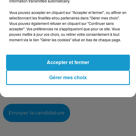
information transmitted automatically.
Taille maximum : 500 caractères
Votre CV
Vous pouvez accepter en cliquant sur "Accepter et fermer", ou affiner en
sélectionnant les finalités et/ou partenaires dans "Gérer mes choix".
Vous pouvez également refuser en cliquant sur "Continuer sans
accepter". Vos préférences ne s'appliqueront que pour ce site. Vous
pouvez mettre à jour vos choix, ou retirer votre consentement à tout
L'upload de fichier est limité à 2Mo pour les images et PDF et 5Mo
moment via le lien "Gérer les cookies" situé en bas de chaque page.
pour les audios.
Votre lettre de motivation
Accepter et fermer
Gérer mes choix
L'upload de fichier est limité à 2Mo pour les images et PDF et 5Mo
pour les audios.
Envoyer la candidature