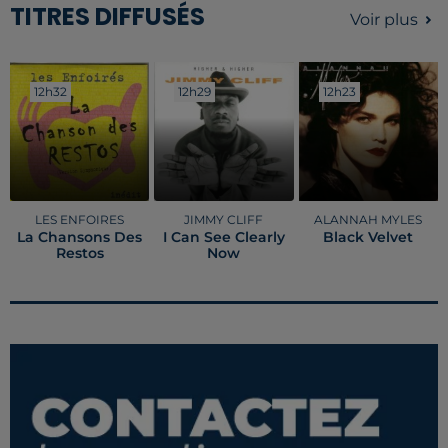
TITRES DIFFUSÉS
Voir plus
12h32
12h32
12h29
12h29
12h23
12h23
LES ENFOIRES
JIMMY CLIFF
ALANNAH MYLES
La Chansons Des
I Can See Clearly
Black Velvet
Restos
Now