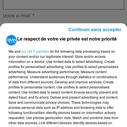
Votre e-mail
*
Continuer sans accepter
Le respect de votre vie privée est notre priorité
Votre n° de téléphone
*
We and
our (447) partners
do the following data processing based on
your consent and/or our legitimate interest: Store and/or access
information on a device; Use limited data to select advertising; Create
profiles for personalised advertising; Use profiles to select personalised
advertising; Measure advertising performance; Measure content
performance; Understand audiences through statistics or combinations
of data from different sources; Develop and improve services; Create
Votre message
*
profiles to personalise content; Use profiles to select personalised
content; Use limited data to select content; Ensure security, prevent and
detect fraud, and fix errors; Deliver and present advertising and content;
Save and communicate privacy choices. These technologies may
process personal data such as IP address and browsing data to offer
following functionalities: Identify devices based on information actively
requested; Use precise geolocation data; Match and combine data from
other data sources; Link different devices; Identify devices based on