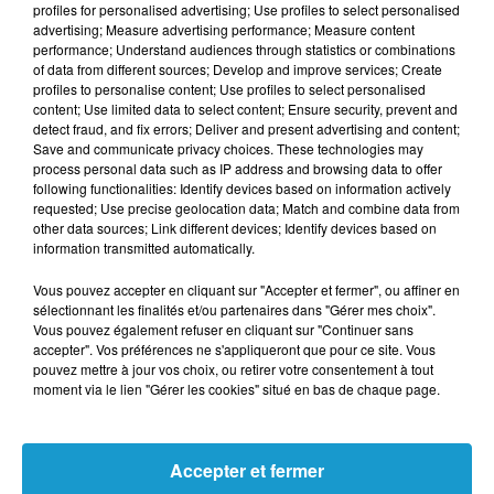
profiles for personalised advertising; Use profiles to select personalised
advertising; Measure advertising performance; Measure content
performance; Understand audiences through statistics or combinations
Votre e-mail
*
of data from different sources; Develop and improve services; Create
profiles to personalise content; Use profiles to select personalised
content; Use limited data to select content; Ensure security, prevent and
detect fraud, and fix errors; Deliver and present advertising and content;
Save and communicate privacy choices. These technologies may
process personal data such as IP address and browsing data to offer
Votre n° de téléphone
*
following functionalities: Identify devices based on information actively
requested; Use precise geolocation data; Match and combine data from
other data sources; Link different devices; Identify devices based on
information transmitted automatically.
Vous pouvez accepter en cliquant sur "Accepter et fermer", ou affiner en
sélectionnant les finalités et/ou partenaires dans "Gérer mes choix".
Votre message
*
Vous pouvez également refuser en cliquant sur "Continuer sans
accepter". Vos préférences ne s'appliqueront que pour ce site. Vous
pouvez mettre à jour vos choix, ou retirer votre consentement à tout
moment via le lien "Gérer les cookies" situé en bas de chaque page.
Accepter et fermer
Taille maximum : 500 caractères