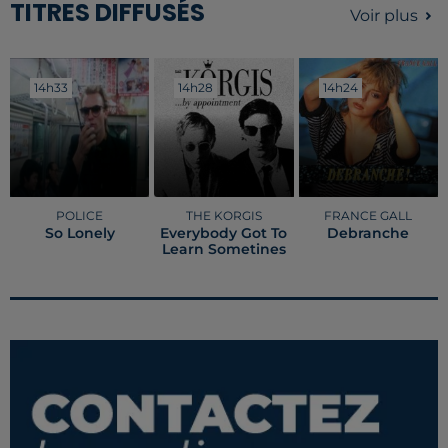
TITRES DIFFUSÉS
Voir plus
14h33
14h33
14h28
14h28
14h24
14h24
POLICE
THE KORGIS
FRANCE GALL
So Lonely
Everybody Got To
Debranche
Learn Sometines