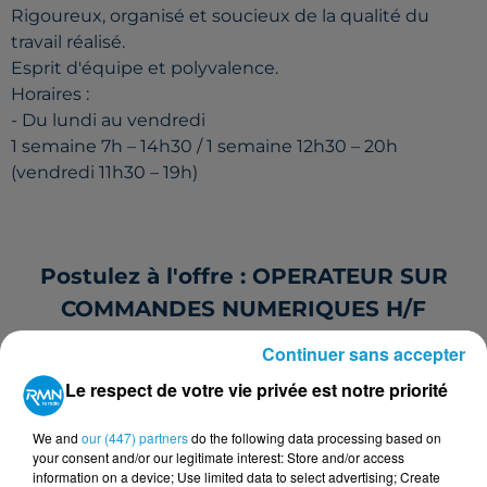
Rigoureux, organisé et soucieux de la qualité du
travail réalisé.
Esprit d'équipe et polyvalence.
Horaires :
- Du lundi au vendredi
1 semaine 7h – 14h30 / 1 semaine 12h30 – 20h
(vendredi 11h30 – 19h)
Postulez à l'offre : OPERATEUR SUR
COMMANDES NUMERIQUES H/F
Continuer sans accepter
Le respect de votre vie privée est notre priorité
Votre nom
*
We and
our (447) partners
do the following data processing based on
your consent and/or our legitimate interest: Store and/or access
information on a device; Use limited data to select advertising; Create