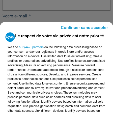
Votre e-mail
*
Continuer sans accepter
Le respect de votre vie privée est notre priorité
Votre n° de téléphone
*
We and
our (447) partners
do the following data processing based on
your consent and/or our legitimate interest: Store and/or access
information on a device; Use limited data to select advertising; Create
profiles for personalised advertising; Use profiles to select personalised
advertising; Measure advertising performance; Measure content
performance; Understand audiences through statistics or combinations
of data from different sources; Develop and improve services; Create
Votre message
*
profiles to personalise content; Use profiles to select personalised
content; Use limited data to select content; Ensure security, prevent and
detect fraud, and fix errors; Deliver and present advertising and content;
Save and communicate privacy choices. These technologies may
process personal data such as IP address and browsing data to offer
following functionalities: Identify devices based on information actively
requested; Use precise geolocation data; Match and combine data from
other data sources; Link different devices; Identify devices based on