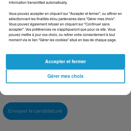
information transmitted automatically.
Taille maximum : 500 caractères
Votre CV
Vous pouvez accepter en cliquant sur "Accepter et fermer", ou affiner en
sélectionnant les finalités et/ou partenaires dans "Gérer mes choix".
Vous pouvez également refuser en cliquant sur "Continuer sans
accepter". Vos préférences ne s'appliqueront que pour ce site. Vous
pouvez mettre à jour vos choix, ou retirer votre consentement à tout
L'upload de fichier est limité à 2Mo pour les images et PDF et 5Mo
moment via le lien "Gérer les cookies" situé en bas de chaque page.
pour les audios.
Votre lettre de motivation
Accepter et fermer
Gérer mes choix
L'upload de fichier est limité à 2Mo pour les images et PDF et 5Mo
pour les audios.
Envoyer la candidature