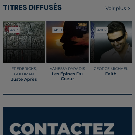
TITRES DIFFUSÉS
Voir plus
4h13
4h13
4h10
4h10
4h07
4h07
FREDERICKS,
VANESSA PARADIS
GEORGE MICHAEL
Les Épines Du
Faith
GOLDMAN
Coeur
Juste Après