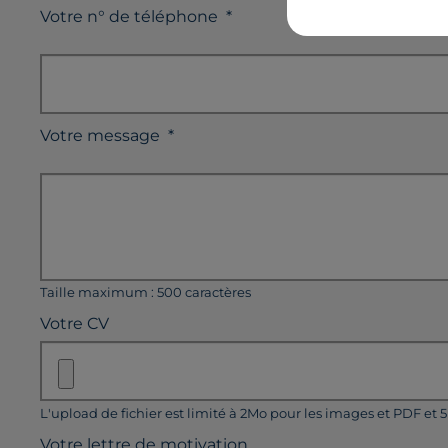
Votre n° de téléphone
*
Votre message
*
Taille maximum : 500 caractères
Votre CV
L'upload de fichier est limité à 2Mo pour les images et PDF et 
Votre lettre de motivation