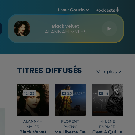
Live :
Gourin
Podcasts
Black Velvet
ALANNAH MYLES
TITRES DIFFUSÉS
Voir plus
12h23
12h23
12h20
12h20
12h14
12h14
ALANNAH
FLORENT
MYLÈNE
MYLES
PAGNY
FARMER
Black Velvet
Ma Liberte De
C'est À Qui Le