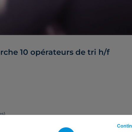
che 10 opérateurs de tri h/f
s).
Contin