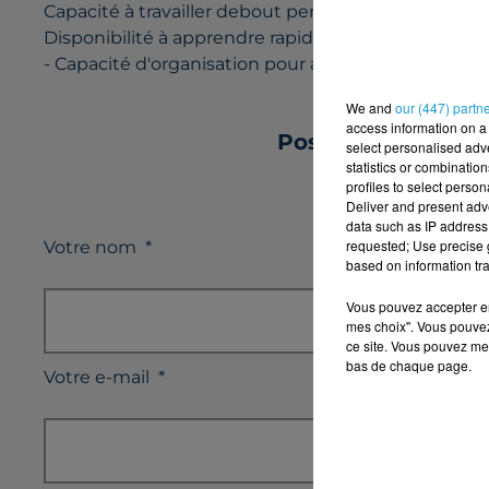
Capacité à travailler debout pendant des périodes
Disponibilité à apprendre rapidement les procédure
- Capacité d'organisation pour assurer un tri effica
We and
our (447) partn
access information on a 
Postulez à l'offr
select personalised ad
statistics or combinatio
profiles to select person
Deliver and present adv
data such as IP address 
requested; Use precise g
Votre nom
*
based on information tra
Vous pouvez accepter en 
mes choix". Vous pouvez
ce site. Vous pouvez met
bas de chaque page.
Votre e-mail
*