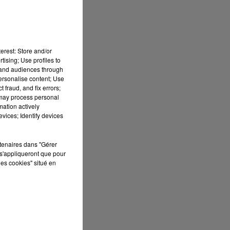
erest: Store and/or
tising; Use profiles to
tand audiences through
personalise content; Use
 fraud, and fix errors;
 may process personal
mation actively
vices; Identify devices
rtenaires dans "Gérer
s'appliqueront que pour
les cookies" situé en