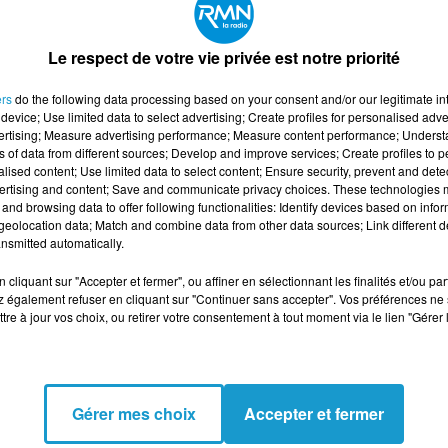
 prolongées
s spécifiques au tri des plastiques et cartons
Le respect de votre vie privée est notre priorité
ce et précis des matériaux
ers
do the following data processing based on your consent and/or our legitimate int
device; Use limited data to select advertising; Create profiles for personalised adver
e : OPERATEUR DE TRI H/F
vertising; Measure advertising performance; Measure content performance; Unders
ns of data from different sources; Develop and improve services; Create profiles to 
alised content; Use limited data to select content; Ensure security, prevent and detect
ertising and content; Save and communicate privacy choices. These technologies
and browsing data to offer following functionalities: Identify devices based on infor
eolocation data; Match and combine data from other data sources; Link different de
nsmitted automatically.
cliquant sur "Accepter et fermer", ou affiner en sélectionnant les finalités et/ou pa
 également refuser en cliquant sur "Continuer sans accepter". Vos préférences ne 
tre à jour vos choix, ou retirer votre consentement à tout moment via le lien "Gérer 
Gérer mes choix
Accepter et fermer