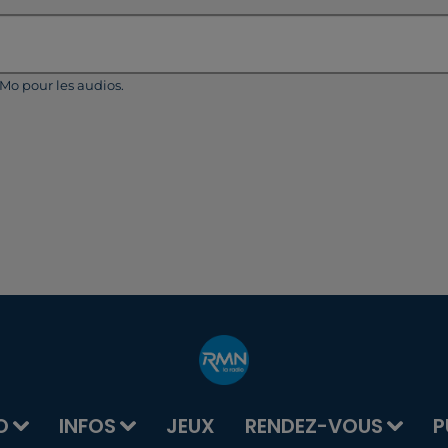
5Mo pour les audios.
O
INFOS
JEUX
RENDEZ-VOUS
P