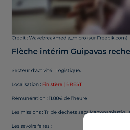
Crédit :
Wavebreakmedia_micro (sur Freepik.com)
Flèche intérim Guipavas recher
Secteur d'activité : Logistique.
Localisation :
Finistère | BREST
Rémunération : 11.88€ de l’heure
Les missions : Tri de dechets secs (cartons/plastique
Les savoirs faires :