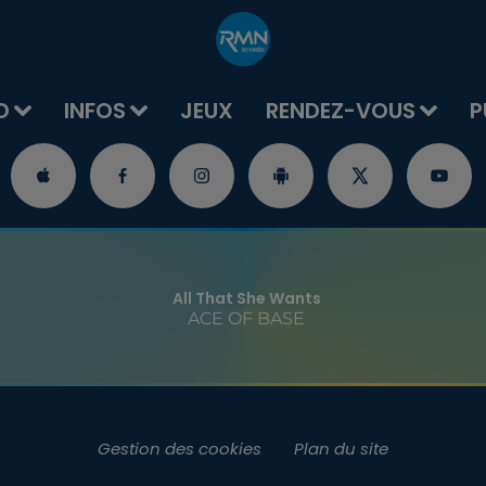
O
INFOS
JEUX
RENDEZ-VOUS
P
All That She Wants
ACE OF BASE
Gestion des cookies
Plan du site