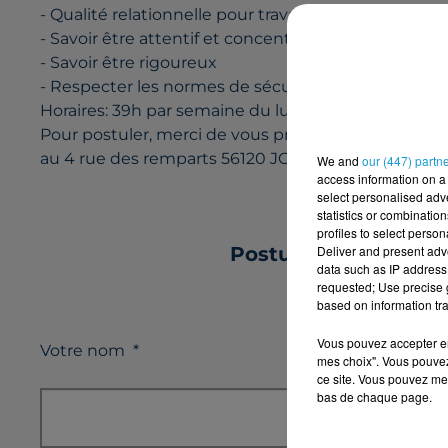
- Qualité relationnelle pour travailler en équipe
- Savoir être attentif et concentré dans l'utilisati
- Savoir être rigoureux
- Respecter les normes de sécurité
Horaires: 39h par semaine du lundi au vendredi mid
Pour postuler, merci de vous présenter à l'agence
au 4 rue des remparts 56120 JOSSELIN
We and
our (447) partn
access information on a 
select personalised ad
statistics or combinatio
profiles to select person
Deliver and present adv
Postulez à l'offre 
data such as IP address 
requested; Use precise g
based on information tra
Vous pouvez accepter en 
Votre nom
*
mes choix". Vous pouvez
ce site. Vous pouvez met
bas de chaque page.