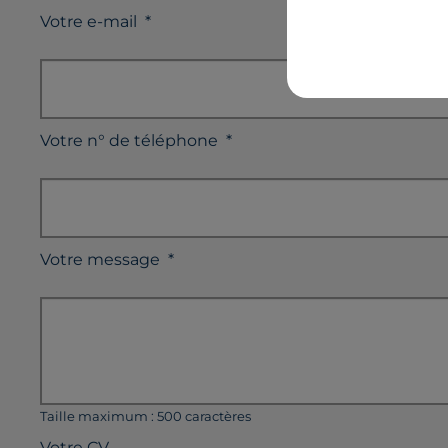
Votre e-mail
*
Votre n° de téléphone
*
Votre message
*
Taille maximum : 500 caractères
Votre CV