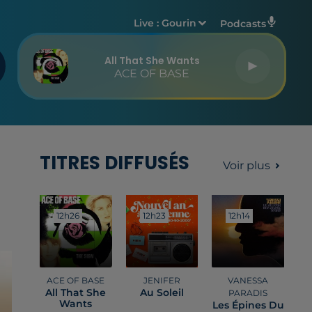
Live :
Gourin
Podcasts
All That She Wants
ACE OF BASE
TITRES DIFFUSÉS
Voir plus
12h26
12h26
12h23
12h23
12h14
12h14
ACE OF BASE
JENIFER
VANESSA
All That She
Au Soleil
PARADIS
Wants
Les Épines Du