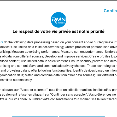
Contin
on des équipements
i.
Le respect de votre vie privée est notre priorité
 de 8h00 à 12h00 et de 14h00 à 18h00 du lundi au vendre
ers
do the following data processing based on your consent and/or our legitimate int
device; Use limited data to select advertising; Create profiles for personalised adver
vertising; Measure advertising performance; Measure content performance; Unders
ns of data from different sources; Develop and improve services; Create profiles to 
alised content; Use limited data to select content; Ensure security, prevent and detect
ertising and content; Save and communicate privacy choices. These technologies
: OPERATEUR DE SCIERIE H/F
and browsing data to offer following functionalities: Identify devices based on infor
eolocation data; Match and combine data from other data sources; Link different de
nsmitted automatically.
cliquant sur "Accepter et fermer", ou affiner en sélectionnant les finalités et/ou pa
 également refuser en cliquant sur "Continuer sans accepter". Vos préférences ne 
tre à jour vos choix, ou retirer votre consentement à tout moment via le lien "Gérer 