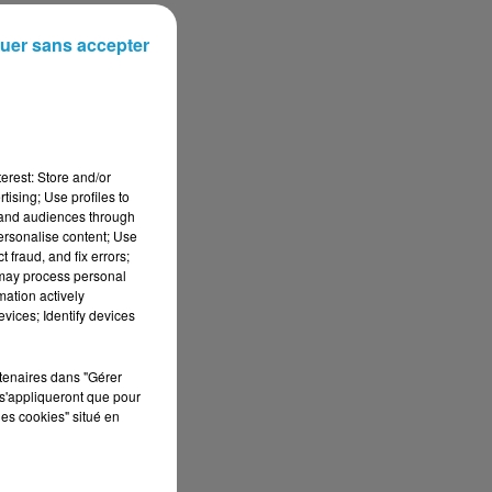
uer sans accepter
di
erest: Store and/or
tising; Use profiles to
tand audiences through
personalise content; Use
 fraud, and fix errors;
 may process personal
mation actively
vices; Identify devices
rtenaires dans "Gérer
s'appliqueront que pour
les cookies" situé en