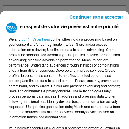
Continuer sans accepter
Le respect de votre vie privée est notre priorité
Votre n° de téléphone
*
We and
our (447) partners
do the following data processing based on
your consent and/or our legitimate interest: Store and/or access
information on a device; Use limited data to select advertising; Create
profiles for personalised advertising; Use profiles to select personalised
advertising; Measure advertising performance; Measure content
Votre message
*
performance; Understand audiences through statistics or combinations
of data from different sources; Develop and improve services; Create
profiles to personalise content; Use profiles to select personalised
content; Use limited data to select content; Ensure security, prevent and
detect fraud, and fix errors; Deliver and present advertising and content;
Save and communicate privacy choices. These technologies may
process personal data such as IP address and browsing data to offer
following functionalities: Identify devices based on information actively
requested; Use precise geolocation data; Match and combine data from
Taille maximum : 500 caractères
other data sources; Link different devices; Identify devices based on
information transmitted automatically.
Votre CV
Vous pouvez accepter en cliquant sur "Accepter et fermer", ou affiner en