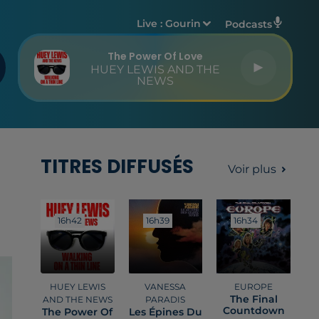
Live :
Gourin
Podcasts
The Power Of Love
HUEY LEWIS AND THE
NEWS
TITRES DIFFUSÉS
Voir plus
16h42
16h42
16h39
16h39
16h34
16h34
HUEY LEWIS
VANESSA
EUROPE
The Final
AND THE NEWS
PARADIS
Countdown
The Power Of
Les Épines Du