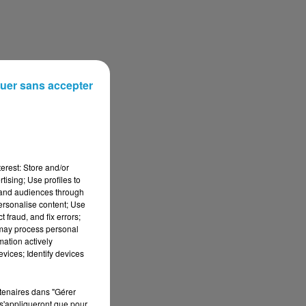
uer sans accepter
erest: Store and/or
tising; Use profiles to
tand audiences through
personalise content; Use
 fraud, and fix errors;
 may process personal
mation actively
vices; Identify devices
rtenaires dans "Gérer
s'appliqueront que pour