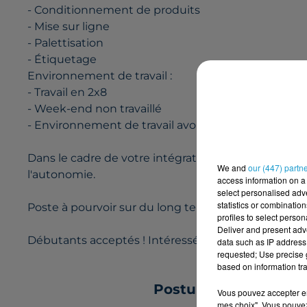
- Conditionnement de produits
- Mise sur ligne
- Palettisation
- Étiquetage
Environnement de travail :
- Travail en 2x8
- Week-end non travaillé
- Environnement de travail avoisinant 7 degrés
Dans le cadre de votre intégration, un référent v
We and
our (447) partn
l'autonomie.
access information on a 
select personalised ad
statistics or combinatio
Poste à pourvoir sur du long terme
profiles to select person
Deliver and present adv
Débutants acceptés ! Intéressé(e) ? Appelez Flèch
data such as IP address 
requested; Use precise g
based on information tra
Postulez à l'offre : 
Vous pouvez accepter en 
mes choix". Vous pouvez