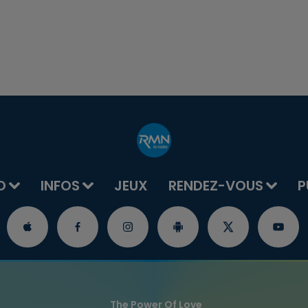
O
INFOS
JEUX
RENDEZ-VOUS
P
The Power Of Love