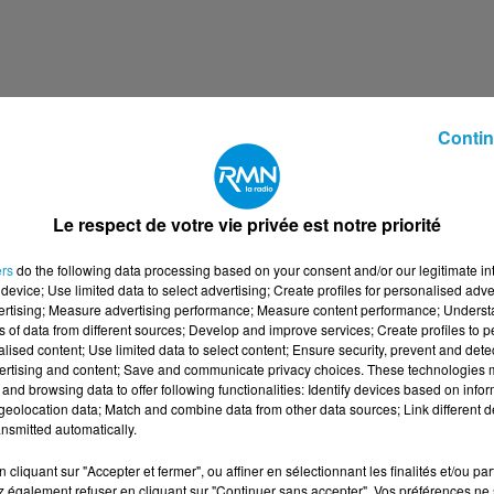
Contin
Le respect de votre vie privée est notre priorité
ous accompagnera dans le but de vous amener vers
ers
do the following data processing based on your consent and/or our legitimate int
device; Use limited data to select advertising; Create profiles for personalised adver
vertising; Measure advertising performance; Measure content performance; Unders
ns of data from different sources; Develop and improve services; Create profiles to 
alised content; Use limited data to select content; Ensure security, prevent and detect
ertising and content; Save and communicate privacy choices. These technologies
e Intérim Baud au 02 30 20 01 50
and browsing data to offer following functionalities: Identify devices based on infor
eolocation data; Match and combine data from other data sources; Link different de
nsmitted automatically.
Opérateur de production H/F
cliquant sur "Accepter et fermer", ou affiner en sélectionnant les finalités et/ou pa
 également refuser en cliquant sur "Continuer sans accepter". Vos préférences ne 