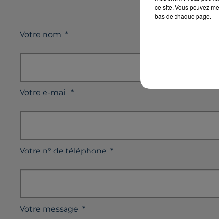
ce site. Vous pouvez met
bas de chaque page.
Votre nom
*
Votre e-mail
*
Votre n° de téléphone
*
Votre message
*