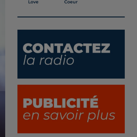
Love
Coeur