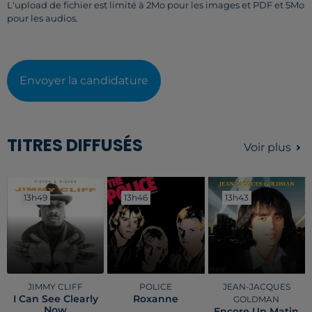
L'upload de fichier est limité à 2Mo pour les images et PDF et 5Mo
pour les audios.
Envoyer la candidature
TITRES DIFFUSÉS
Voir plus
13h49
13h49
13h46
13h46
13h43
13h43
JIMMY CLIFF
POLICE
JEAN-JACQUES
I Can See Clearly
Roxanne
GOLDMAN
Now
Encore Un Matin