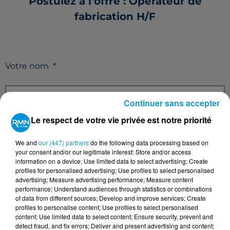
Postulez à l'offre : Opérateur de
fabrication H/F
Votre nom
*
Continuer sans accepter
Le respect de votre vie privée est notre priorité
Votre e-mail
*
We and
our (447) partners
do the following data processing based on
your consent and/or our legitimate interest: Store and/or access
information on a device; Use limited data to select advertising; Create
profiles for personalised advertising; Use profiles to select personalised
advertising; Measure advertising performance; Measure content
Votre n° de téléphone
*
performance; Understand audiences through statistics or combinations
of data from different sources; Develop and improve services; Create
profiles to personalise content; Use profiles to select personalised
content; Use limited data to select content; Ensure security, prevent and
detect fraud, and fix errors; Deliver and present advertising and content;