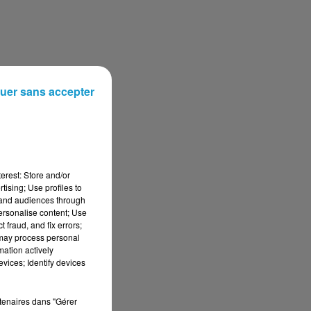
uer sans accepter
erest: Store and/or
tising; Use profiles to
tand audiences through
personalise content; Use
 fraud, and fix errors;
 may process personal
mation actively
vices; Identify devices
rtenaires dans "Gérer