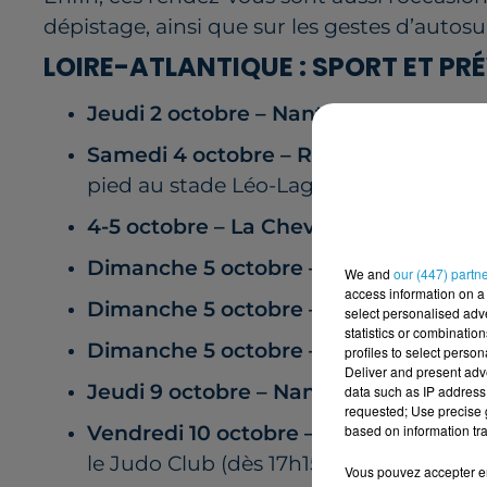
dépistage, ainsi que sur les gestes d’autosu
LOIRE-ATLANTIQUE : SPORT ET P
Jeudi 2 octobre – Nantes
: forum santé 
Samedi 4 octobre – Rezé
: “6h de la Tr
pied au stade Léo-Lagrange).
4-5 octobre – La Chevrolière & Pornic
Dimanche 5 octobre – Nort-sur-Erdre
We and
our (447) partn
access information on a 
Dimanche 5 octobre – Saint-Philbert
select personalised ad
statistics or combinatio
Dimanche 5 octobre – Piriac-sur-Mer
:
profiles to select person
Deliver and present adv
Jeudi 9 octobre – Nantes
: forum santé
data such as IP address 
requested; Use precise g
based on information tra
Vendredi 10 octobre – Saint-Philbert-
le Judo Club (dès 17h15).
Vous pouvez accepter en 