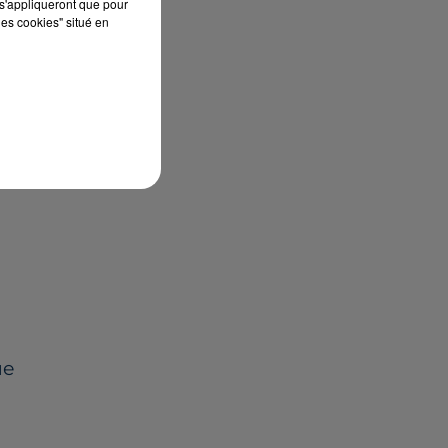
s'appliqueront que pour
les cookies" situé en
»
-
ue