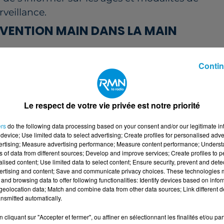
rveillance.
RÉVENTION MAIN DANS LA MAIN
à la clinique Jules Verne (9h-16h).
Contin
oc’” (natation à la piscine Victor-Jara et course à
het
: tournois solidaires de basket et tennis.
Le respect de votre vie privée est notre priorité
: marche rose (5, 7 et 9 km).
ers
do the following data processing based on your consent and/or our legitimate int
device; Use limited data to select advertising; Create profiles for personalised adver
-de-Grand-Lieu
: ateliers pilates et danse.
vertising; Measure advertising performance; Measure content performance; Unders
ns of data from different sources; Develop and improve services; Create profiles to 
 marche aquatique (10h-11h).
alised content; Use limited data to select content; Ensure security, prevent and detect
ertising and content; Save and communicate privacy choices. These technologies
 à l’hôpital privé du Confluent (16h-19h).
and browsing data to offer following functionalities: Identify devices based on infor
eolocation data; Match and combine data from other data sources; Link different de
nsmitted automatically.
de-Grand-Lieu
: initiation aux arts martiaux avec
cliquant sur "Accepter et fermer", ou affiner en sélectionnant les finalités et/ou pa