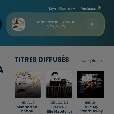
Live :
Gourin
Podcasts
Manhattan-Kaboul
RENAUD
TITRES DIFFUSÉS
Voir plus
A
11h31
11h31
11h28
11h28
11h23
11h23
RENAUD
GÉRALD DE
BERLIN
Manhattan-
Take My
PALMAS
Kaboul
Breath Away
Elle Habite Ici