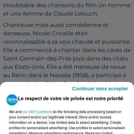
inoubliable des chansons du film
Un homme
et une femme
de Claude Lelouch.
Chanteuse mais aussi comédienne et
danseuse, Nicole Croisille était
reconnaissable à sa voix chaude et puissante.
Elle a commencé à chanter dans les caves de
Saint-Germain-des-Prés puis dans des clubs
aux Etats-Unis. Elle a été meneuse de revue
au Reno dans le Nevada (1958), a participé à
la tournée des Folies-Bergère à New York
Continuer sans accepter
(1964) et a chanté au Playboy Club de
Le respect de votre vie privée est notre priorité
Chicago (1960).
C’est en 1966, à son retour en France, qu’elle
We and
our (447) partners
do the following data processing based on
your consent and/or our legitimate interest: Store and/or access
se fait connaître du grand public avec le
information on a device; Use limited data to select advertising; Create
fameux « Dabadabada » dans le morceau du
profiles for personalised advertising; Use profiles to select personalised
advertising; Measure advertising performance; Measure content