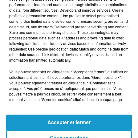
film
Un homme et une femme
. Elle
performance; Understand audiences through statistics or combinations
of data from different sources; Develop and improve services; Create
connaîtra encore le succès dans les années
profiles to personalise content; Use profiles to select personalised
1970 avec des titres comme
Parlez-moi
de
content; Use limited data to select content; Ensure security, prevent and
detect fraud, and fix errors; Deliver and present advertising and content;
lui
,
Une femme avec toi
ou encore
Save and communicate privacy choices. These technologies may
Téléphone-moi
.
process personal data such as IP address and browsing data to offer
following functionalities: Identify devices based on information actively
Nicole Croisille s'était également lancée dans
requested; Use precise geolocation data; Match and combine data from
other data sources; Link different devices; Identify devices based on
le théâtre dans les années 2000.
information transmitted automatically.
Vous pouvez accepter en cliquant sur "Accepter et fermer", ou affiner en
sélectionnant les finalités et/ou partenaires dans "Gérer mes choix".
Cet élément est masqué compte-tenu du refus
Vous pouvez également refuser en cliquant sur "Continuer sans
du dépôt de cookies que vous avez exprimé. Si
accepter". Vos préférences ne s'appliqueront que pour ce site. Vous
pouvez mettre à jour vos choix, ou retirer votre consentement à tout
vous souhaitez l'afficher, merci de nous donner
moment via le lien "Gérer les cookies" situé en bas de chaque page.
votre accord en cliquant sur le bouton ci-
dessous.
Accepter et fermer
Afficher l'élément
Gérer mes choix