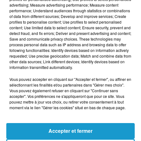
advertising; Measure advertising performance; Measure content
attendu à la pointe de l'attaque, soutenu par
performance; Understand audiences through statistics or combinations
un trio de feu où la jeunesse de Désiré Doué
of data from different sources; Develop and improve services; Create
profiles to personalise content; Use profiles to select personalised
et de Michael Olise pourrait accompagner la
content; Use limited data to select content; Ensure security, prevent and
vitesse d'Ousmane Dembélé. Côté
detect fraud, and fix errors; Deliver and present advertising and content;
Save and communicate privacy choices. These technologies may
sénégalais, l'inoxydable Sadio Mané et
process personal data such as IP address and browsing data to offer
l'attaquant de Chelsea Nicolas Jackson
following functionalities: Identify devices based on information actively
requested; Use precise geolocation data; Match and combine data from
mèneront la charge.
other data sources; Link different devices; Identify devices based on
information transmitted automatically.
La composition probable de la France :
Vous pouvez accepter en cliquant sur "Accepter et fermer", ou affiner en
Maignan – Koundé, Saliba, Upamecano, T.
sélectionnant les finalités et/ou partenaires dans "Gérer mes choix".
Hernandez – Tchouaméni, Rabiot – Olise,
Vous pouvez également refuser en cliquant sur "Continuer sans
accepter". Vos préférences ne s'appliqueront que pour ce site. Vous
Dembélé, Doué – Mbappé.
pouvez mettre à jour vos choix, ou retirer votre consentement à tout
SUR QUELLES CHAÎNES ?
moment via le lien "Gérer les cookies" situé en bas de chaque page.
Pour ce premier rendez-vous des Bleus, les
Accepter et fermer
téléspectateurs français auront le choix entre