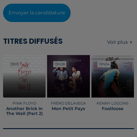
Envoyer la candidature
TITRES DIFFUSÉS
Voir plus
13h11
13h11
13h08
13h08
13h04
13h04
PINK FLOYD
FRÉRO DELAVEGA
KENNY LOGGINS
Another Brick In
Mon Petit Pays
Footloose
The Wall (part 2)