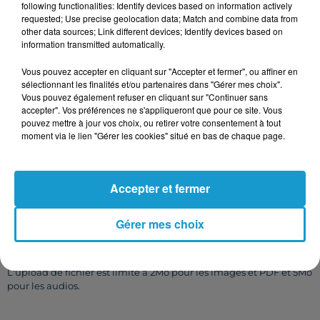
following functionalities: Identify devices based on information actively
requested; Use precise geolocation data; Match and combine data from
other data sources; Link different devices; Identify devices based on
information transmitted automatically.
Vous pouvez accepter en cliquant sur "Accepter et fermer", ou affiner en
sélectionnant les finalités et/ou partenaires dans "Gérer mes choix".
Taille maximum : 500 caractères
Vous pouvez également refuser en cliquant sur "Continuer sans
Votre CV
accepter". Vos préférences ne s'appliqueront que pour ce site. Vous
pouvez mettre à jour vos choix, ou retirer votre consentement à tout
moment via le lien "Gérer les cookies" situé en bas de chaque page.
L'upload de fichier est limité à 2Mo pour les images et PDF et 5Mo
Accepter et fermer
pour les audios.
Votre lettre de motivation
Gérer mes choix
L'upload de fichier est limité à 2Mo pour les images et PDF et 5Mo
pour les audios.