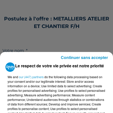
Postulez à l'offre : METALLIERS ATELIER
ET CHANTIER F/H
Votre nom
*
Continuer sans accepter
Le respect de votre vie privée est notre priorité
We and
our (447) partners
do the following data processing based on
Votre e-mail
*
your consent and/or our legitimate interest: Store and/or access
information on a device; Use limited data to select advertising; Create
profiles for personalised advertising; Use profiles to select personalised
advertising; Measure advertising performance; Measure content
performance; Understand audiences through statistics or combinations
of data from different sources; Develop and improve services; Create
profiles to personalise content; Use profiles to select personalised
Votre n° de téléphone
*