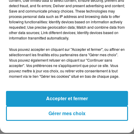
content; Use limited data to select content; Ensure security, prevent and
detect fraud, and fix errors; Deliver and present advertising and content;
Save and communicate privacy choices. These technologies may
process personal data such as IP address and browsing data to offer
following functionalities: Identify devices based on information actively
requested; Use precise geolocation data; Match and combine data from
Votre message
other data sources; Link different devices; Identify devices based on
*
information transmitted automatically.
Vous pouvez accepter en cliquant sur "Accepter et fermer", ou affiner en
sélectionnant les finalités et/ou partenaires dans "Gérer mes choix".
Vous pouvez également refuser en cliquant sur "Continuer sans
accepter". Vos préférences ne s'appliqueront que pour ce site. Vous
pouvez mettre à jour vos choix, ou retirer votre consentement à tout
moment via le lien "Gérer les cookies" situé en bas de chaque page.
Taille maximum : 500 caractères
Votre CV
Accepter et fermer
Gérer mes choix
L'upload de fichier est limité à 2Mo pour les images et PDF et 5Mo
pour les audios.
Votre lettre de motivation