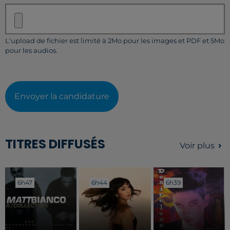
L'upload de fichier est limité à 2Mo pour les images et PDF et 5Mo
pour les audios.
Envoyer la candidature
TITRES DIFFUSÉS
Voir plus
6h47
6h47
6h44
6h44
6h39
6h39