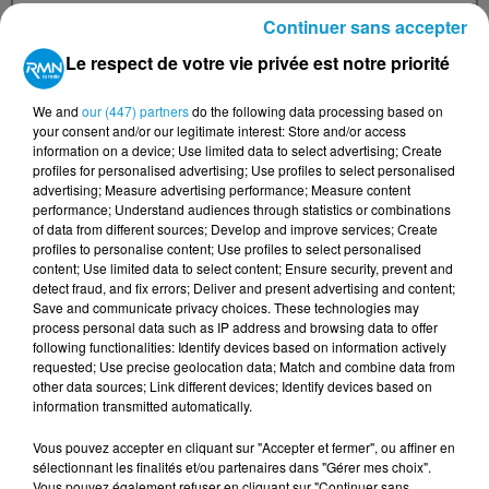
Continuer sans accepter
Votre n° de téléphone
*
Le respect de votre vie privée est notre priorité
We and
our (447) partners
do the following data processing based on
your consent and/or our legitimate interest: Store and/or access
information on a device; Use limited data to select advertising; Create
Votre message
*
profiles for personalised advertising; Use profiles to select personalised
advertising; Measure advertising performance; Measure content
performance; Understand audiences through statistics or combinations
of data from different sources; Develop and improve services; Create
profiles to personalise content; Use profiles to select personalised
content; Use limited data to select content; Ensure security, prevent and
detect fraud, and fix errors; Deliver and present advertising and content;
Save and communicate privacy choices. These technologies may
process personal data such as IP address and browsing data to offer
Taille maximum : 500 caractères
following functionalities: Identify devices based on information actively
requested; Use precise geolocation data; Match and combine data from
Votre CV
other data sources; Link different devices; Identify devices based on
information transmitted automatically.
Vous pouvez accepter en cliquant sur "Accepter et fermer", ou affiner en
sélectionnant les finalités et/ou partenaires dans "Gérer mes choix".
L'upload de fichier est limité à 2Mo pour les images et PDF et 5Mo
Vous pouvez également refuser en cliquant sur "Continuer sans