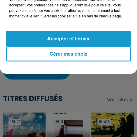
pour les audios.
accepter". Vos préférences ne s'appliqueront que pour ce site. Vous
Votre lettre de motivation
pouvez mettre à jour vos choix, ou retirer votre consentement à tout
moment via le lien "Gérer les cookies" situé en bas de chaque page.
L'upload de fichier est limité à 2Mo pour les images et PDF et 5Mo
Accepter et fermer
pour les audios.
Gérer mes choix
Envoyer la candidature
TITRES DIFFUSÉS
Voir plus
18h17
18h17
18h11
18h11
18h08
18h08