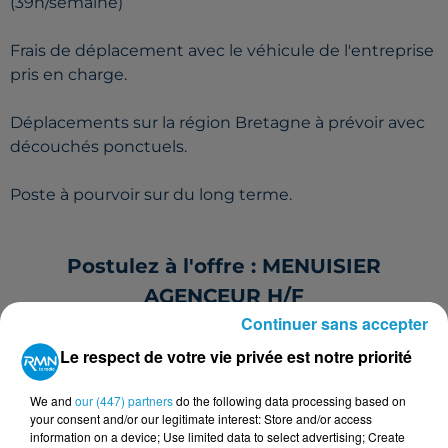
(39h/semaine)
Frais de déplacement avec le véhicule de l'entreprise
pris en charge.
Déplacements sur la région Bretagne à prévoir avec
découchés ponctuels.
Poste à pourvoir sur du long terme.
Postulez à l'offre : MENUISIER
AGENCEUR H/F
Continuer sans accepter
Le respect de votre vie privée est notre priorité
Votre nom
*
We and
our (447) partners
do the following data processing based on
your consent and/or our legitimate interest: Store and/or access
information on a device; Use limited data to select advertising; Create