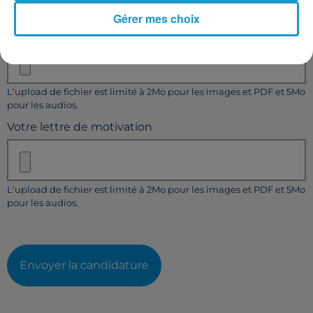
Taille maximum : 500 caractères
Gérer mes choix
Votre CV
L'upload de fichier est limité à 2Mo pour les images et PDF et 5Mo
pour les audios.
Votre lettre de motivation
L'upload de fichier est limité à 2Mo pour les images et PDF et 5Mo
pour les audios.
Envoyer la candidature