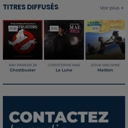
TITRES DIFFUSÉS
Voir plus
1h18
1h18
1h15
1h15
1h11
1h11
RAY PARKER JR
CHRISTOPHE MAE
ZOUK MACHINE
Ghostbuster
La Lune
Maldon