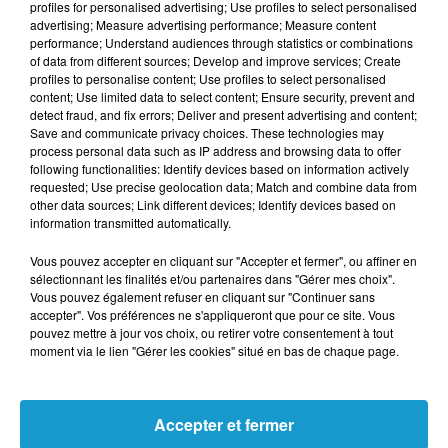
profiles for personalised advertising; Use profiles to select personalised
advertising; Measure advertising performance; Measure content
performance; Understand audiences through statistics or combinations
of data from different sources; Develop and improve services; Create
Votre e-mail
*
profiles to personalise content; Use profiles to select personalised
content; Use limited data to select content; Ensure security, prevent and
detect fraud, and fix errors; Deliver and present advertising and content;
Save and communicate privacy choices. These technologies may
process personal data such as IP address and browsing data to offer
following functionalities: Identify devices based on information actively
Votre n° de téléphone
*
requested; Use precise geolocation data; Match and combine data from
other data sources; Link different devices; Identify devices based on
information transmitted automatically.
Vous pouvez accepter en cliquant sur "Accepter et fermer", ou affiner en
sélectionnant les finalités et/ou partenaires dans "Gérer mes choix".
Vous pouvez également refuser en cliquant sur "Continuer sans
Votre message
*
accepter". Vos préférences ne s'appliqueront que pour ce site. Vous
pouvez mettre à jour vos choix, ou retirer votre consentement à tout
moment via le lien "Gérer les cookies" situé en bas de chaque page.
Accepter et fermer