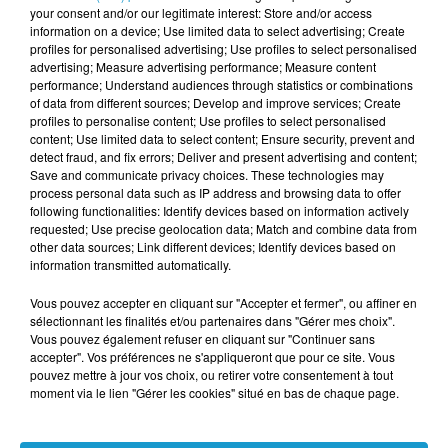
chevaux.
your consent and/or our legitimate interest: Store and/or access
information on a device; Use limited data to select advertising; Create
profiles for personalised advertising; Use profiles to select personalised
Léa Lejong, maréchale ferrante en Bretagne
advertising; Measure advertising performance; Measure content
performance; Understand audiences through statistics or combinations
of data from different sources; Develop and improve services; Create
profiles to personalise content; Use profiles to select personalised
content; Use limited data to select content; Ensure security, prevent and
Léa Lejong, maréchale ferrante en Bretagne
detect fraud, and fix errors; Deliver and present advertising and content;
Save and communicate privacy choices. These technologies may
Crédit :
Léa Lejong, maréchale ferrante en Bretagne
process personal data such as IP address and browsing data to offer
following functionalities: Identify devices based on information actively
requested; Use precise geolocation data; Match and combine data from
Publié : 17 janvier 2024 à 9h19
other data sources; Link different devices; Identify devices based on
information transmitted automatically.
TITRES DIFFUSÉS
Vous pouvez accepter en cliquant sur "Accepter et fermer", ou affiner en
Voir plus
sélectionnant les finalités et/ou partenaires dans "Gérer mes choix".
Vous pouvez également refuser en cliquant sur "Continuer sans
accepter". Vos préférences ne s'appliqueront que pour ce site. Vous
pouvez mettre à jour vos choix, ou retirer votre consentement à tout
2h41
2h41
2h37
2h37
2h33
2h33
moment via le lien "Gérer les cookies" situé en bas de chaque page.