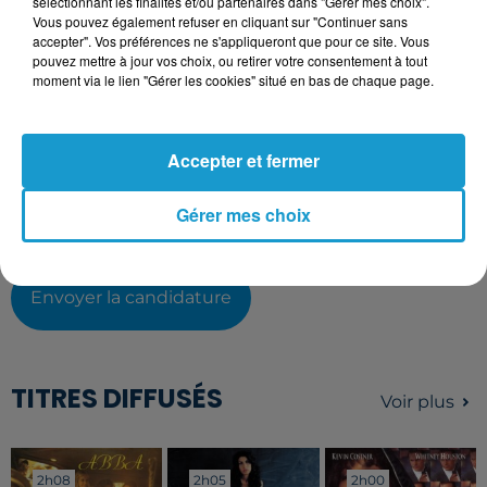
sélectionnant les finalités et/ou partenaires dans "Gérer mes choix".
Vous pouvez également refuser en cliquant sur "Continuer sans
L'upload de fichier est limité à 2Mo pour les images et PDF et 5Mo
accepter". Vos préférences ne s'appliqueront que pour ce site. Vous
pour les audios.
pouvez mettre à jour vos choix, ou retirer votre consentement à tout
moment via le lien "Gérer les cookies" situé en bas de chaque page.
Votre lettre de motivation
Accepter et fermer
L'upload de fichier est limité à 2Mo pour les images et PDF et 5Mo
pour les audios.
Gérer mes choix
Envoyer la candidature
TITRES DIFFUSÉS
Voir plus
2h08
2h08
2h05
2h05
2h00
2h00