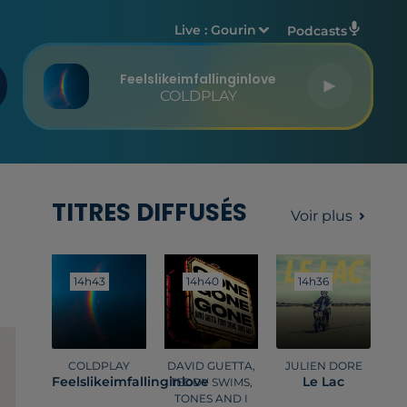
Live :
Gourin
Podcasts
Feelslikeimfallinginlove
COLDPLAY
TITRES DIFFUSÉS
Voir plus
14h43
14h43
14h40
14h40
14h36
14h36
COLDPLAY
DAVID GUETTA,
JULIEN DORE
Feelslikeimfallinginlove
Le Lac
TEDDY SWIMS,
TONES AND I