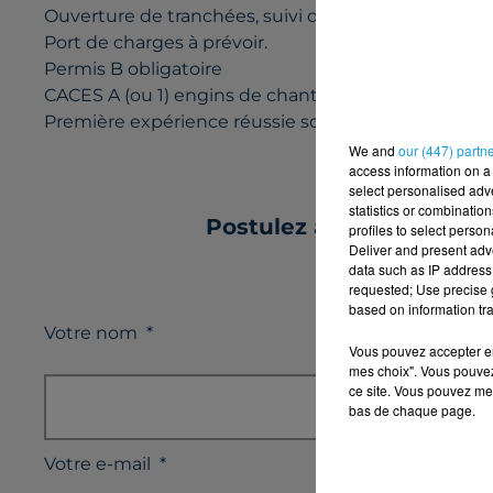
Ouverture de tranchées, suivi d'engins, pose de can
Port de charges à prévoir.
Permis B obligatoire
CACES A (ou 1) engins de chantier serait un plus
Première expérience réussie souhaitée
We and
our (447) partn
access information on a 
select personalised ad
statistics or combinatio
Postulez à l'offre : M
profiles to select person
Deliver and present adv
data such as IP address 
requested; Use precise g
based on information tra
Votre nom
*
Vous pouvez accepter en 
mes choix". Vous pouvez
ce site. Vous pouvez met
bas de chaque page.
Votre e-mail
*