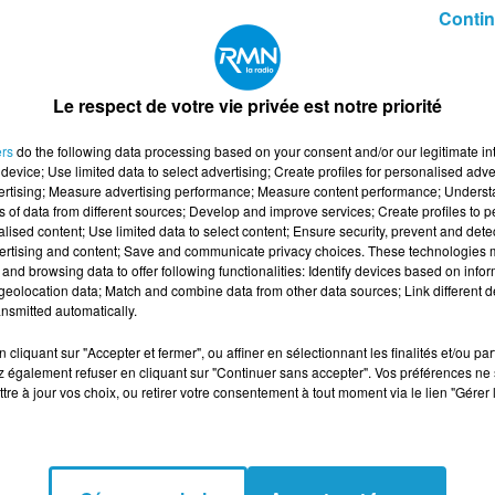
Contin
alisations de réseaux EU, EP, AEP, remblai.
Le respect de votre vie privée est notre priorité
ers
do the following data processing based on your consent and/or our legitimate int
device; Use limited data to select advertising; Create profiles for personalised adver
vertising; Measure advertising performance; Measure content performance; Unders
ns of data from different sources; Develop and improve services; Create profiles to 
ANŒUVRE TP/ CANALISATEUR H/F
alised content; Use limited data to select content; Ensure security, prevent and detect
ertising and content; Save and communicate privacy choices. These technologies
and browsing data to offer following functionalities: Identify devices based on infor
eolocation data; Match and combine data from other data sources; Link different de
nsmitted automatically.
cliquant sur "Accepter et fermer", ou affiner en sélectionnant les finalités et/ou pa
 également refuser en cliquant sur "Continuer sans accepter". Vos préférences ne 
tre à jour vos choix, ou retirer votre consentement à tout moment via le lien "Gérer 