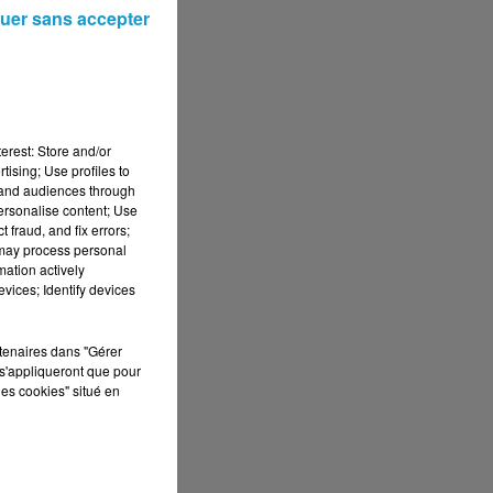
uer sans accepter
erest: Store and/or
tising; Use profiles to
tand audiences through
personalise content; Use
 fraud, and fix errors;
 may process personal
mation actively
vices; Identify devices
rtenaires dans "Gérer
s'appliqueront que pour
les cookies" situé en