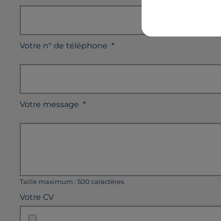
Votre n° de téléphone
*
Votre message
*
Taille maximum : 500 caractères
Votre CV