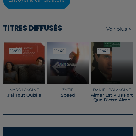
TITRES DIFFUSÉS
Voir plus
15h50
15h50
15h46
15h46
15h42
15h42
MARC LAVOINE
ZAZIE
DANIEL BALAVOINE
J'ai Tout Oublie
Speed
Aimer Est Plus Fort
Que D'etre Aime