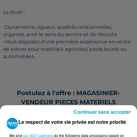
Le Profil :
-Dynamisme, rigueur, qualités relationnelles,
organisé, avoir le sens du service et de l’écoute.
-Vous disposez d’une première expérience en vente
de pièces pour matériels agricoles/ poids lourds ou
automobiles.
Postulez à l'offre : MAGASINIER-
VENDEUR PIECES MATERIELS
AGRICOLES H/F
Continuer sans accepter
Le respect de votre vie privée est notre priorité
We and
our (447) partners
do the following data processing based on