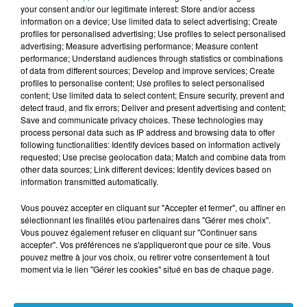
Votre nom
*
your consent and/or our legitimate interest: Store and/or access
information on a device; Use limited data to select advertising; Create
profiles for personalised advertising; Use profiles to select personalised
advertising; Measure advertising performance; Measure content
performance; Understand audiences through statistics or combinations
of data from different sources; Develop and improve services; Create
profiles to personalise content; Use profiles to select personalised
Votre e-mail
*
content; Use limited data to select content; Ensure security, prevent and
detect fraud, and fix errors; Deliver and present advertising and content;
Save and communicate privacy choices. These technologies may
process personal data such as IP address and browsing data to offer
following functionalities: Identify devices based on information actively
requested; Use precise geolocation data; Match and combine data from
other data sources; Link different devices; Identify devices based on
Votre n° de téléphone
*
information transmitted automatically.
Vous pouvez accepter en cliquant sur "Accepter et fermer", ou affiner en
sélectionnant les finalités et/ou partenaires dans "Gérer mes choix".
Vous pouvez également refuser en cliquant sur "Continuer sans
accepter". Vos préférences ne s'appliqueront que pour ce site. Vous
Votre message
*
pouvez mettre à jour vos choix, ou retirer votre consentement à tout
moment via le lien "Gérer les cookies" situé en bas de chaque page.