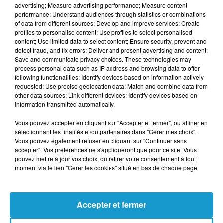
advertising; Measure advertising performance; Measure content
Votre e-mail
*
performance; Understand audiences through statistics or combinations
of data from different sources; Develop and improve services; Create
profiles to personalise content; Use profiles to select personalised
content; Use limited data to select content; Ensure security, prevent and
detect fraud, and fix errors; Deliver and present advertising and content;
Save and communicate privacy choices. These technologies may
Votre n° de téléphone
*
process personal data such as IP address and browsing data to offer
following functionalities: Identify devices based on information actively
requested; Use precise geolocation data; Match and combine data from
other data sources; Link different devices; Identify devices based on
information transmitted automatically.
Vous pouvez accepter en cliquant sur "Accepter et fermer", ou affiner en
Votre message
*
sélectionnant les finalités et/ou partenaires dans "Gérer mes choix".
Vous pouvez également refuser en cliquant sur "Continuer sans
accepter". Vos préférences ne s'appliqueront que pour ce site. Vous
pouvez mettre à jour vos choix, ou retirer votre consentement à tout
moment via le lien "Gérer les cookies" situé en bas de chaque page.
Accepter et fermer
Taille maximum : 500 caractères
Votre CV