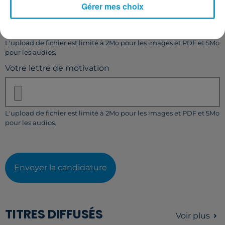
Gérer mes choix
L'upload de fichier est limité à 2Mo pour les images et PDF et 5Mo
pour les audios.
Votre lettre de motivation
L'upload de fichier est limité à 2Mo pour les images et PDF et 5Mo
pour les audios.
Envoyer la candidature
TITRES DIFFUSÉS
Voir plus