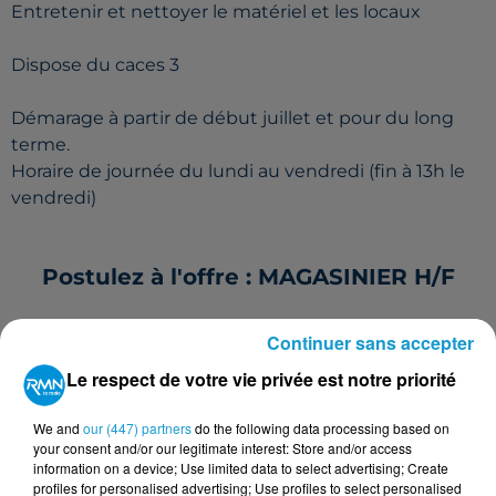
Entretenir et nettoyer le matériel et les locaux
Dispose du caces 3
Démarage à partir de début juillet et pour du long
terme.
Horaire de journée du lundi au vendredi (fin à 13h le
vendredi)
Postulez à l'offre : MAGASINIER H/F
Continuer sans accepter
Le respect de votre vie privée est notre priorité
Votre nom
*
We and
our (447) partners
do the following data processing based on
your consent and/or our legitimate interest: Store and/or access
information on a device; Use limited data to select advertising; Create
profiles for personalised advertising; Use profiles to select personalised