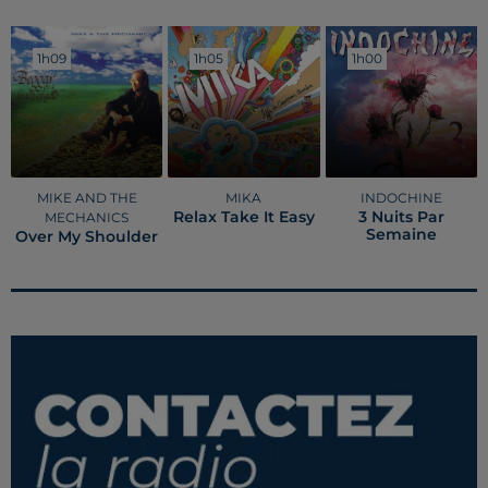
1h09
1h09
1h05
1h05
1h00
1h00
MIKE AND THE
MIKA
INDOCHINE
Relax Take It Easy
3 Nuits Par
MECHANICS
Semaine
Over My Shoulder