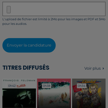
L'upload de fichier est limité à 2Mo pour les images et PDF et 5Mo
pour les audios.
Envoyer la candidature
TITRES DIFFUSÉS
Voir plus
0h42
0h42
0h38
0h38
0h34
0h34