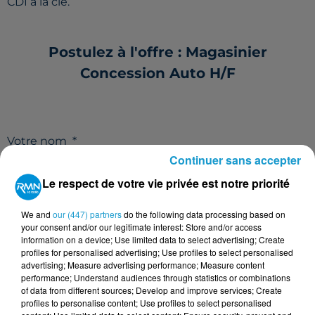
CDI à la clé.
Postulez à l'offre : Magasinier
Concession Auto H/F
Votre nom
*
Continuer sans accepter
Le respect de votre vie privée est notre priorité
We and
our (447) partners
do the following data processing based on
Votre e-mail
*
your consent and/or our legitimate interest: Store and/or access
information on a device; Use limited data to select advertising; Create
profiles for personalised advertising; Use profiles to select personalised
advertising; Measure advertising performance; Measure content
performance; Understand audiences through statistics or combinations
of data from different sources; Develop and improve services; Create
profiles to personalise content; Use profiles to select personalised
Votre n° de téléphone
*