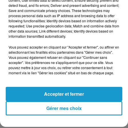
content; Use limited data to select content; Ensure security, prevent and
detect fraud, and fix errors; Deliver and present advertising and content;
Save and communicate privacy choices. These technologies may
process personal data such as IP address and browsing data to offer
following functionalities: Identify devices based on information actively
requested; Use precise geolocation data; Match and combine data from
Votre message
other data sources; Link different devices; Identify devices based on
*
information transmitted automatically.
Vous pouvez accepter en cliquant sur "Accepter et fermer", ou affiner en
sélectionnant les finalités et/ou partenaires dans "Gérer mes choix".
Vous pouvez également refuser en cliquant sur "Continuer sans
accepter". Vos préférences ne s'appliqueront que pour ce site. Vous
pouvez mettre à jour vos choix, ou retirer votre consentement à tout
moment via le lien "Gérer les cookies" situé en bas de chaque page.
Taille maximum : 500 caractères
Votre CV
Accepter et fermer
Gérer mes choix
L'upload de fichier est limité à 2Mo pour les images et PDF et 5Mo
pour les audios.
Votre lettre de motivation