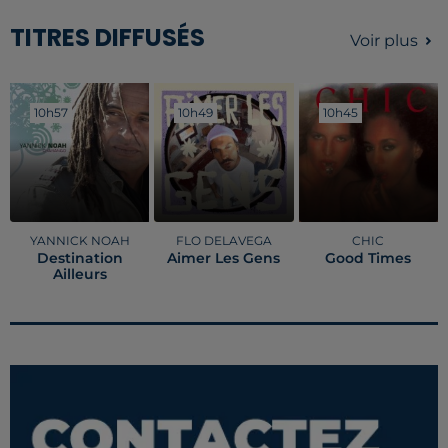
TITRES DIFFUSÉS
Voir plus
10h57
10h57
10h49
10h49
10h45
10h45
YANNICK NOAH
FLO DELAVEGA
CHIC
Destination
Aimer Les Gens
Good Times
Ailleurs