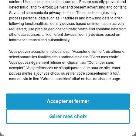
content; Use limited data to select content; Ensure security, prevent and
detect fraud, and fix errors; Deliver and present advertising and content;
Save and communicate privacy choices. These technologies may
process personal data such as IP address and browsing data to offer
following functionalities: Identify devices based on information actively
requested; Use precise geolocation data; Match and combine data from
other data sources; Link different devices; Identify devices based on
information transmitted automatically.
CÔTÉ RAP ET VARIÉTÉ FRANÇAISE
Vous pouvez accepter en cliquant sur "Accepter et fermer", ou affiner en
sélectionnant les finalités et/ou partenaires dans "Gérer mes choix".
Vous pouvez également refuser en cliquant sur "Continuer sans
-
Macklemore
, la superstar américaine
accepter". Vos préférences ne s'appliqueront que pour ce site. Vous
connue pour
Thrift Shop
, fera danser Carhaix
pouvez mettre à jour vos choix, ou retirer votre consentement à tout
moment via le lien "Gérer les cookies" situé en bas de chaque page.
pour sa deuxième venue.
-
Damso
, poids lourd du rap belge, et
Accepter et fermer
Tiakola
, nouvelle sensation ayant rempli
deux Bercy, seront également présents.
Gérer mes choix
- La française
Zaho de Sagazan
, révélation
des Charrues 2023, est de retour pour un