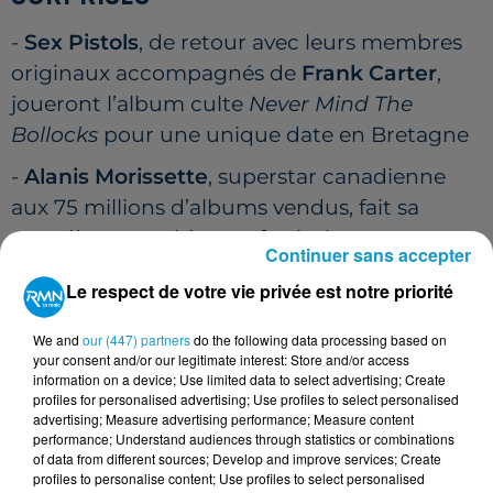
-
Sex Pistols
, de retour avec leurs membres
originaux accompagnés de
Frank Carter
,
joueront l’album culte
Never Mind The
Bollocks
pour une unique date en Bretagne
-
Alanis Morissette
, superstar canadienne
aux 75 millions d’albums vendus, fait sa
première apparition au festival.
Continuer sans accepter
Le respect de votre vie privée est notre priorité
We and
our (447) partners
do the following data processing based on
your consent and/or our legitimate interest: Store and/or access
information on a device; Use limited data to select advertising; Create
profiles for personalised advertising; Use profiles to select personalised
advertising; Measure advertising performance; Measure content
performance; Understand audiences through statistics or combinations
of data from different sources; Develop and improve services; Create
profiles to personalise content; Use profiles to select personalised