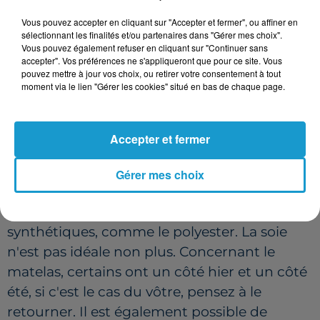
cependant aux cambriolages surtout au rez-
Vous pouvez accepter en cliquant sur "Accepter et fermer", ou affiner en
de-chaussée) et les refermer dès que la
sélectionnant les finalités et/ou partenaires dans "Gérer mes choix".
chaleur revient, ainsi que les stores et les
Vous pouvez également refuser en cliquant sur "Continuer sans
accepter". Vos préférences ne s'appliqueront que pour ce site. Vous
volets. Si vous avez un ventilateur, mettez
pouvez mettre à jour vos choix, ou retirer votre consentement à tout
une bouteille d'eau congelée ou des glaçons
moment via le lien "Gérer les cookies" situé en bas de chaque page.
devant ou bien orientez-le la nuit vers
l’extérieur, pour rafraîchir la pièce.
Accepter et fermer
En ce qui concerne votre linge de lit, optez
pour des draps et taies d'oreiller en matières
Gérer mes choix
naturelles : lin lavé ou coton (percale ou
gaze). Et évitez à tout prix celles
synthétiques, comme le polyester. La soie
n'est pas idéale non plus. Concernant le
matelas, certains ont un côté hier et un côté
été, si c'est le cas du vôtre, pensez à le
retourner. Il est également possible de