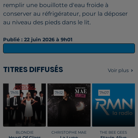
remplir une bouillotte d'eau froide à
conserver au réfrigérateur, pour la déposer
au niveau des pieds dans le lit.
Publié : 22 juin 2026 à 9h01
TITRES DIFFUSÉS
Voir plus
7h15
7h15
7h12
7h12
7h07
7h07
BLONDIE
CHRISTOPHE MAE
THE BEE GEES
Heart Of Glass
La Lune
Stayin Alive