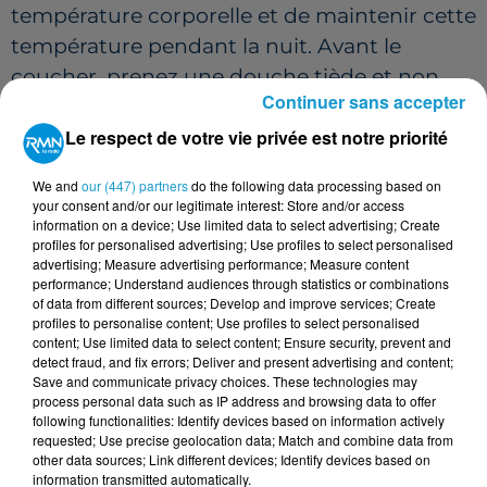
température corporelle et de maintenir cette
température pendant la nuit. Avant le
coucher, prenez une douche tiède et non
Continuer sans accepter
froide, sinon ça enclenche des mécanismes
Le respect de votre vie privée est notre priorité
de réchauffement dans votre organisme.
Pour le repas, mangez léger : des crudités,
We and
our (447) partners
do the following data processing based on
des fruits, un gaspacho, un yaourt... Un repas
your consent and/or our legitimate interest: Store and/or access
information on a device; Use limited data to select advertising; Create
copieux ou épicé le soir rend la digestion
profiles for personalised advertising; Use profiles to select personalised
plus longue, ce qui sollicite l'organisme et
advertising; Measure advertising performance; Measure content
performance; Understand audiences through statistics or combinations
accroît la sensation de chaleur.
of data from different sources; Develop and improve services; Create
FERMER SES VOLETS,
profiles to personalise content; Use profiles to select personalised
content; Use limited data to select content; Ensure security, prevent and
VENTILATEURS, BOUILLOTTE D'EAU
detect fraud, and fix errors; Deliver and present advertising and content;
FROIDE DANS LE LIT...
Save and communicate privacy choices. These technologies may
process personal data such as IP address and browsing data to offer
following functionalities: Identify devices based on information actively
Côté logement, il faut ouvrir les fenêtres le
requested; Use precise geolocation data; Match and combine data from
other data sources; Link different devices; Identify devices based on
matin ou la nuit si vous le pouvez (attention
information transmitted automatically.