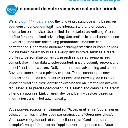
UN "CONTRESENS SANITAIRE"
DÉNONCÉ PAR LES EXPERTS
Le respect de votre vie privée est notre priorité
Cette intégration scolaire suscite une levée
We and
our (447) partners
do the following data processing based on
your consent and/or our legitimate interest: Store and/or access
de boucliers au sein même de l'État. La
information on a device; Use limited data to select advertising; Create
profiles for personalised advertising; Use profiles to select personalised
Direction générale de la santé (DGS) et la
advertising; Measure advertising performance; Measure content
Mildeca (lutte contre les addictions)
performance; Understand audiences through statistics or combinations
of data from different sources; Develop and improve services; Create
s'opposent fermement à ces mesures, bien
profiles to personalise content; Use profiles to select personalised
que leurs alertes n'aient pas été retenues
content; Use limited data to select content; Ensure security, prevent and
detect fraud, and fix errors; Deliver and present advertising and content;
dans la version finale.
Save and communicate privacy choices. These technologies may
process personal data such as IP address and browsing data to offer
Les professionnels de santé pointent
following functionalities: Identify devices based on information actively
plusieurs risques majeurs liés à l'usage
requested; Use precise geolocation data; Match and combine data from
other data sources; Link different devices; Identify devices based on
intensif des jeux vidéo. Comme la sédentarité
information transmitted automatically.
et l'obésité, des troubles du sommeil, ou
Vous pouvez accepter en cliquant sur "Accepter et fermer", ou affiner en
encore des addictions
sélectionnant les finalités et/ou partenaires dans "Gérer mes choix".
Vous pouvez également refuser en cliquant sur "Continuer sans
UNE EXPÉRIMENTATION AUX
accepter". Vos préférences ne s'appliqueront que pour ce site. Vous