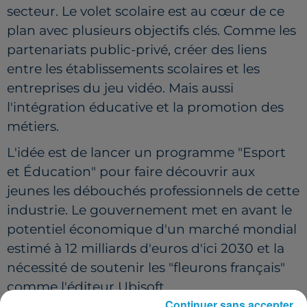
secteur. Le volet scolaire est au cœur de ce
plan avec plusieurs objectifs clés. Comme les
partenariats public-privé, créer des liens
entre les établissements scolaires et les
entreprises du jeu vidéo. Mais aussi
l'intégration éducative et la promotion des
métiers.
L'idée est de lancer un programme "Esport
et Éducation" pour faire découvrir aux
jeunes les débouchés professionnels de cette
industrie. Le gouvernement met en avant le
potentiel économique d'un marché mondial
estimé à 12 milliards d'euros d'ici 2030 et la
nécessité de soutenir les "fleurons français"
comme l'éditeur Ubisoft.
Continuer sans accepter