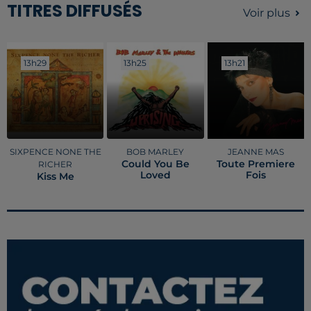
TITRES DIFFUSÉS
Voir plus
13h29
13h29
13h25
13h25
13h21
13h21
SIXPENCE NONE THE
BOB MARLEY
JEANNE MAS
Could You Be
Toute Premiere
RICHER
Loved
Fois
Kiss Me