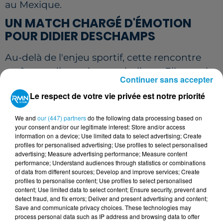
au Mexique.
UN MATCH CHARGÉ D'ÉMOTION
POUR DIDIER DESCHAMPS
Au-delà de l'enjeu sportif, cette rencontre
revêt une dimension symbolique. Elle sera la
Continuer sans accepter
dernière disputée par Didier Deschamps sur
Le respect de votre vie privée est notre priorité
le territoire français à la tête des Bleus.
Le sélectionneur quittera ses fonctions à
We and
our (447) partners
do the following data processing based on
your consent and/or our legitimate interest: Store and/or access
l'issue du Mondial 2026, mettant fin à une
information on a device; Use limited data to select advertising; Create
profiles for personalised advertising; Use profiles to select personalised
aventure débutée en 2012 et marquée
advertising; Measure advertising performance; Measure content
notamment par le sacre mondial de 2018. Un
performance; Understand audiences through statistics or combinations
of data from different sources; Develop and improve services; Create
hommage pourrait d'ailleurs lui être réservé
profiles to personalise content; Use profiles to select personalised
à l'occasion de cette ultime sortie devant le
content; Use limited data to select content; Ensure security, prevent and
detect fraud, and fix errors; Deliver and present advertising and content;
public français.
Save and communicate privacy choices. These technologies may
process personal data such as IP address and browsing data to offer
LES BLEUS EN TERRAIN FAVORABLE