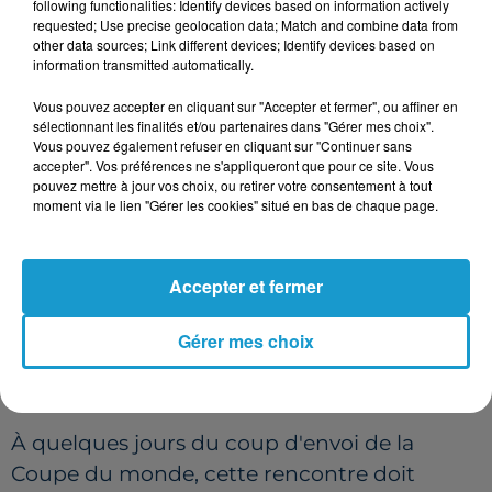
following functionalities: Identify devices based on information actively
DANS LE NORD
requested; Use precise geolocation data; Match and combine data from
other data sources; Link different devices; Identify devices based on
information transmitted automatically.
L'équipe de France garde de bons souvenirs
de ses précédents passages dans la
Vous pouvez accepter en cliquant sur "Accepter et fermer", ou affiner en
sélectionnant les finalités et/ou partenaires dans "Gérer mes choix".
métropole lilloise. En quatre rencontres
Vous pouvez également refuser en cliquant sur "Continuer sans
disputées dans la région, les Bleus ont
accepter". Vos préférences ne s'appliqueront que pour ce site. Vous
pouvez mettre à jour vos choix, ou retirer votre consentement à tout
enregistré trois victoires pour un match nul.
moment via le lien "Gérer les cookies" situé en bas de chaque page.
La dernière apparition remonte à octobre
2023 avec une large victoire 4 buts à 1 face à
Accepter et fermer
l'Écosse, déjà sous les ordres de Didier
Deschamps.
Gérer mes choix
DERNIERS RÉGLAGES AVANT LE
MONDIAL
À quelques jours du coup d'envoi de la
Coupe du monde, cette rencontre doit