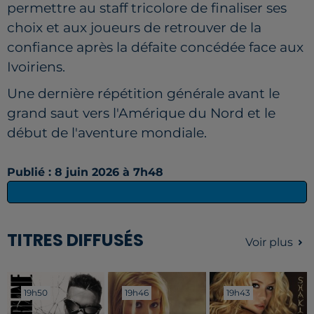
permettre au staff tricolore de finaliser ses
choix et aux joueurs de retrouver de la
confiance après la défaite concédée face aux
Ivoiriens.
Une dernière répétition générale avant le
grand saut vers l'Amérique du Nord et le
début de l'aventure mondiale.
Publié : 8 juin 2026 à 7h48
TITRES DIFFUSÉS
Voir plus
19h50
19h50
19h46
19h46
19h43
19h43