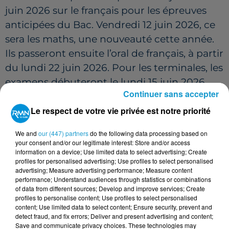
juin 2026 sur le français pour les épreuves
anticipées du Bac. Vendredi 12 juin 2026, ce
sera les maths, une nouveauté cette année.
Ils passeront ensuite l’oral de français, à partir
du lundi 22 juin 2026. Pour les terminales, les
examens débuteront le lundi 15 juin 2026,
Continuer sans accepter
avec la traditionnelle épreuve de philosophie.
Le respect de votre vie privée est notre priorité
Du mardi 16 juin 2026 au jeudi 18 juin 2026,
place aux épreuves de spécialités. Puis, les
We and
our (447) partners
do the following data processing based on
élèves passeront le grand oral, entre le lundi
your consent and/or our legitimate interest: Store and/or access
information on a device; Use limited data to select advertising; Create
22 juin 2026 et le mercredi 1er juillet 2026,
profiles for personalised advertising; Use profiles to select personalised
selon l’organisation de chaque académie. Du
advertising; Measure advertising performance; Measure content
performance; Understand audiences through statistics or combinations
côté du bac professionnel, les écrits sont
of data from different sources; Develop and improve services; Create
passés (du 11 mai 2026 au 1er juin 2026), l’oral
profiles to personalise content; Use profiles to select personalised
content; Use limited data to select content; Ensure security, prevent and
de projet aura lieu dès le mercredi 24 juin
detect fraud, and fix errors; Deliver and present advertising and content;
2026.
Save and communicate privacy choices. These technologies may