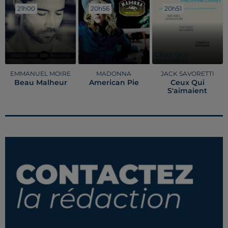
21h00
21h00
20h56
20h56
20h51
20h51
EMMANUEL MOIRE
MADONNA
JACK SAVORETTI
Beau Malheur
American Pie
Ceux Qui
S'aimaient