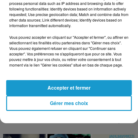
process personal data such as IP address and browsing data to offer
A noter que cette année, la
notation sur
following functionalities: Identify devices based on information actively
requested; Use precise geolocation data; Match and combine data from
l’orthographe sera plus sévère
dans toutes
other data sources; Link different devices; Identify devices based on
information transmitted automatically.
les matières, sur demande d’Edouard Geffray,
ministre de l’éducation nationale.
Vous pouvez accepter en cliquant sur "Accepter et fermer", ou affiner en
sélectionnant les finalités et/ou partenaires dans "Gérer mes choix".
Les résultats du bac seront publiés le mardi 7
Vous pouvez également refuser en cliquant sur "Continuer sans
accepter". Vos préférences ne s'appliqueront que pour ce site. Vous
juillet 2026. Les épreuves de rattrapage se
pouvez mettre à jour vos choix, ou retirer votre consentement à tout
dérouleront entre le jeudi 9 juillet 2026 et le
moment via le lien "Gérer les cookies" situé en bas de chaque page.
vendredi 10 juillet 2026 midi.
Accepter et fermer
Publié : 11 juin 2026 à 8h59
Gérer mes choix
TITRES DIFFUSÉS
Voir plus