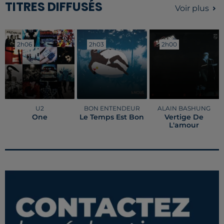
TITRES DIFFUSÉS
Voir plus
2h06
2h06
2h03
2h03
2h00
2h00
U2
BON ENTENDEUR
ALAIN BASHUNG
One
Le Temps Est Bon
Vertige De
L'amour