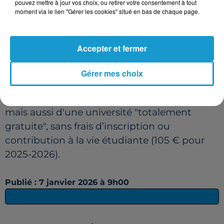
pouvez mettre à jour vos choix, ou retirer votre consentement à tout
charges et de l’alimentation. Pour 9,4 %
moment via le lien "Gérer les cookies" situé en bas de chaque page.
d’entre eux, le reste à vivre déclaré est même
nul.
Accepter et fermer
L'Union étudiante préconise notamment la
mise en place d’un revenu d’autonomie
Gérer mes choix
universel à 1 288 € pour tous les étudiants
détachés du foyer fiscal de leurs parents
mais aussi d'une université "totalement
gratuite", sans frais d’inscription ou
contribution à la vie étudiante (105 € pour
2025-2026).
Publié : 7 janvier 2026 à 9h00