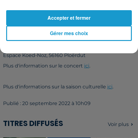
Accepter et fermer
Informations pratiques
Gérer mes choix
Ouverture de la saison culturelle La Grande Boutique
Vendredi 23 septembre à 18 H 30
Espace Koed-Noz, 56160 Ploërdut
Plus d'information sur le concert
ici
.
Plus d'informations sur la saison culturelle
ici
.
Publié : 20 septembre 2022 à 10h09
TITRES DIFFUSÉS
Voir plus