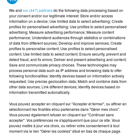
We and
our (447) partners
do the following data processing based on
Perrine Lagrue nous donne ses coups de
cœur
de la
your consent and/or our legitimate interest: Store and/or access
programmation.
information on a device; Use limited data to select advertising; Create
profiles for personalised advertising; Use profiles to select personalised
advertising; Measure advertising performance; Measure content
Perrine Lagrue, directrice de La Grande Boutique.
performance; Understand audiences through statistics or combinations
of data from different sources; Develop and improve services; Create
profiles to personalise content; Use profiles to select personalised
content; Use limited data to select content; Ensure security, prevent and
detect fraud, and fix errors; Deliver and present advertising and content;
Save and communicate privacy choices. These technologies may
process personal data such as IP address and browsing data to offer
following functionalities: Identify devices based on information actively
requested; Use precise geolocation data; Match and combine data from
Une autre volonté de l'équipe, que la culture soit
other data sources; Link different devices; Identify devices based on
information transmitted automatically.
accessible à tout âge.
Vous pouvez accepter en cliquant sur "Accepter et fermer", ou affiner en
sélectionnant les finalités et/ou partenaires dans "Gérer mes choix".
Perrine Lagrue, directrice de La Grande Boutique.
Vous pouvez également refuser en cliquant sur "Continuer sans
accepter". Vos préférences ne s'appliqueront que pour ce site. Vous
pouvez mettre à jour vos choix, ou retirer votre consentement à tout
moment via le lien "Gérer les cookies" situé en bas de chaque page.