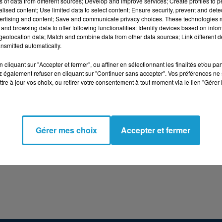
ns of data from different sources; Develop and improve services; Create profiles to 
alised content; Use limited data to select content; Ensure security, prevent and detect
ertising and content; Save and communicate privacy choices. These technologies
and browsing data to offer following functionalities: Identify devices based on infor
eolocation data; Match and combine data from other data sources; Link different de
nsmitted automatically.
aine des canaux » à Pontivy du jeudi 22 au samedi 24 ju
cliquant sur "Accepter et fermer", ou affiner en sélectionnant les finalités et/ou pa
, sa toue construite de toute pièce par l’association.
 également refuser en cliquant sur "Continuer sans accepter". Vos préférences ne 
tre à jour vos choix, ou retirer votre consentement à tout moment via le lien "Gérer 
alcoste
Gérer mes choix
Accepter et fermer