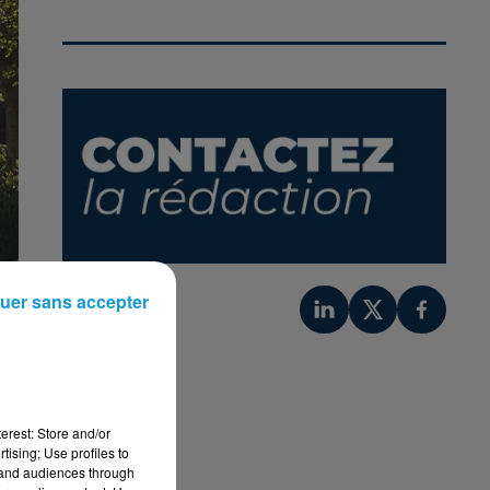
uer sans accepter
erest: Store and/or
tising; Use profiles to
tand audiences through