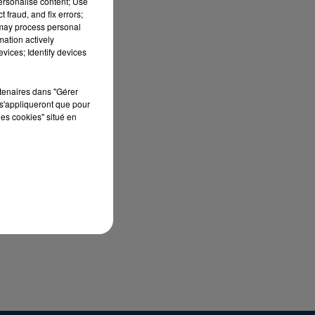
personalise content; Use
 fraud, and fix errors;
 may process personal
mation actively
vices; Identify devices
in
rtenaires dans "Gérer
s'appliqueront que pour
les cookies" situé en