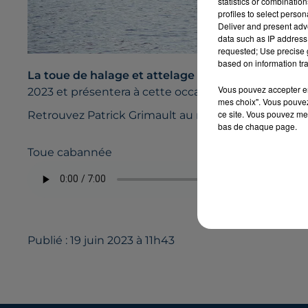
statistics or combinatio
profiles to select person
Deliver and present adv
data such as IP address 
requested; Use precise g
based on information tra
re
La toue de halage et attelage
organise sa 1
« Sem
Vous pouvez accepter en 
2023 et présentera à cette occasion au grand public
mes choix". Vous pouvez
ce site. Vous pouvez met
Retrouvez Patrick Grimault au micro de Quentin M
bas de chaque page.
Toue cabannée
Publié : 19 juin 2023 à 11h43