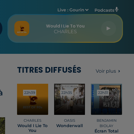
Live :
Gourin
Podcasts
Would I Lie To You
CHARLES
TITRES DIFFUSÉS
Voir plus
à
22h39
22h39
22h35
22h35
22h31
22h31
CHARLES
OASIS
BENJAMIN
Would I Lie To
Wonderwall
BIOLAY
You
Écran Total