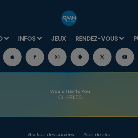
O
INFOS
JEUX
RENDEZ-VOUS
P
Would I Lie To You
CHARLES
Gestion des cookies
Plan du site