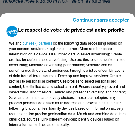
renforcée fixée à 18,50 m NGF
" selon les autorités.
Continuer sans accepter
Cet état de vigilance entraîne des restrictions dans la
consommation d'eau pour les habitants de l'île. Il est
Le respect de votre vie privée est notre priorité
donc désormais interdit d'arroser
We and
our (447) partners
do the following data processing based on
des
espaces
verts,
de
remplir
des
piscines,
d’alimenter
des
your consent and/or our legitimate interest: Store and/or access
fontaines publiques, des douches de plage, de nettoyer des
information on a device; Use limited data to select advertising; Create
voiries avec de l'eau potable. L'arrosage des potagers entre
profiles for personalised advertising; Use profiles to select personalised
advertising; Measure advertising performance; Measure content
8H00 et 20H00 est aussi prohibé. Enfin, les professionnels
performance; Understand audiences through statistics or combinations
doivent réduire de 25% leur consommation d'eau.
of data from different sources; Develop and improve services; Create
profiles to personalise content; Use profiles to select personalised
content; Use limited data to select content; Ensure security, prevent and
detect fraud, and fix errors; Deliver and present advertising and content;
Pour suivre l'évolution de la situation et les restrictions,
Save and communicate privacy choices. These technologies may
rendez-vous sur l'outil
Propluvia
.
process personal data such as IP address and browsing data to offer
following functionalities: Identify devices based on information actively
requested; Use precise geolocation data; Match and combine data from
L'île de Groix placée en vigilance renforcée ce lundi 16
other data sources; Link different devices; Identify devices based on
mai.
information transmitted automatically.