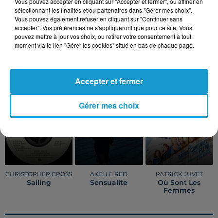
Vous pouvez accepter en cliquant sur "Accepter et fermer", ou affiner en
sélectionnant les finalités et/ou partenaires dans "Gérer mes choix".
Vous pouvez également refuser en cliquant sur "Continuer sans
accepter". Vos préférences ne s'appliqueront que pour ce site. Vous
pouvez mettre à jour vos choix, ou retirer votre consentement à tout
Publié : 16 mai 2022 à 15h59
moment via le lien "Gérer les cookies" situé en bas de chaque page.
TITRES DIFFUSÉS
Voir plus
Accepter et fermer
Gérer mes choix
14h48
14h48
14h45
14h45
14h41
14h41
CHRISTOPHER CROSS
AXELLE RED
PATRICK JUVET
Sailing
Sensualite
Où Sont Les
Femmes