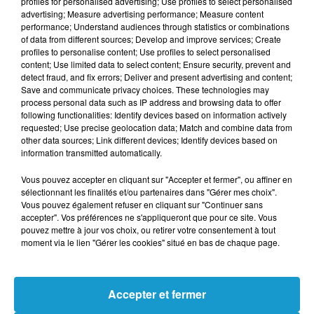
profiles for personalised advertising; Use profiles to select personalised
Anouck Bonjean, animatrice nature
advertising; Measure advertising performance; Measure content
performance; Understand audiences through statistics or combinations
of data from different sources; Develop and improve services; Create
profiles to personalise content; Use profiles to select personalised
content; Use limited data to select content; Ensure security, prevent and
detect fraud, and fix errors; Deliver and present advertising and content;
Save and communicate privacy choices. These technologies may
Publié : 2 février 2024 à 9h36
process personal data such as IP address and browsing data to offer
following functionalities: Identify devices based on information actively
requested; Use precise geolocation data; Match and combine data from
other data sources; Link different devices; Identify devices based on
TITRES DIFFUSÉS
Voir plus
information transmitted automatically.
Vous pouvez accepter en cliquant sur "Accepter et fermer", ou affiner en
sélectionnant les finalités et/ou partenaires dans "Gérer mes choix".
12h03
12h03
11h56
11h56
11h50
11h50
Vous pouvez également refuser en cliquant sur "Continuer sans
accepter". Vos préférences ne s'appliqueront que pour ce site. Vous
pouvez mettre à jour vos choix, ou retirer votre consentement à tout
moment via le lien "Gérer les cookies" situé en bas de chaque page.
THE STRANGLERS
SEAL
ELSA ESNOULT ET
Accepter et fermer
Always The Sun
Crazy
ANTHONY COLETTE