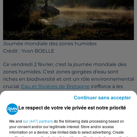
Journée mondiale des zones humides
Crédit :
Yvon BOELLE
Ce vendredi 2 février, c'est la journée mondiale des
zones humides. C'est zones gorgées d'eau sont
riches en biodiversité et ont un rôle environnemental
crucial.
Eau et Rivières de Bretagne
s'efforce à les
faire connaître et à les protéger.
Continuer sans accepter
Anouck Bonjean, animatrice chez Eau et Rivières de
Le respect de votre vie privée est notre priorité
Bretagne, nous explique leur intérêt, leurs
caractéristiques, mais aussi pourquoi elles sont
We and
our (447) partners
do the following data processing based on
menacées.
your consent and/or our legitimate interest: Store and/or access
information on a device; Use limited data to select advertising; Create