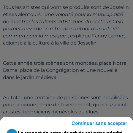
Tous les artistes qui vont se produire sont de Josselin
et ses alentours, "
une volonté pour la municipalité
de montrer les talents artistiques du secteur. Cela
permet aussi de se retrouver autour d'un intérêt
commun pour la musique
.", explique Fanny Larmet,
adjointe à la culture à la ville de Josselin.
Cette année trois scènes sont montées, place Notre
Dame, place de la Congrégation et une nouvelle
dans le jardin médiéval.
Au total, une centaine de personnes sont mobilisées
pour la bonne tenue de l'évènement, qu'elles soient
artistes, techniciens, bénévoles ou élues.
Continuer sans accepter
Le respect de votre vie privée est notre priorité