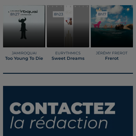
8h27
8h27
8h23
8h23
8h17
8h17
JAMIROQUAI
EURYTHMICS
JÉRÉMY FREROT
Too Young To Die
Sweet Dreams
Frerot