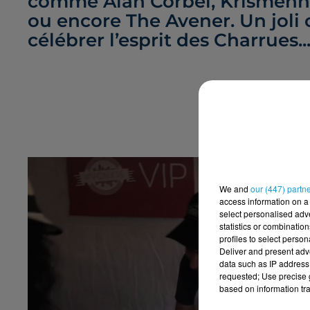
comme Alan Corbel, Krismenn &
ou encore The Avener. Un joli 
célébrer l’esprit des Charrues..
We and
our (447) partn
access information on a 
select personalised ad
statistics or combinatio
profiles to select person
Deliver and present adv
data such as IP address 
requested; Use precise g
based on information tra