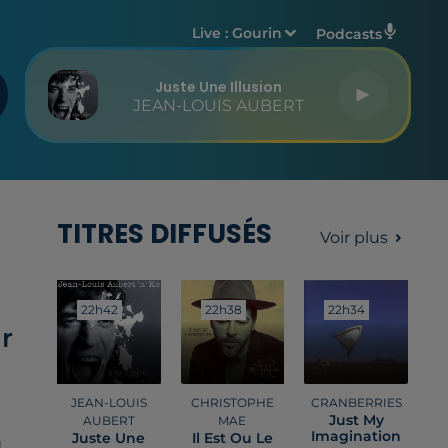
Live :
Gourin
Podcasts
Juste Une Illusion
JEAN-LOUIS AUBERT
TITRES DIFFUSÉS
Voir plus
22h42
22h42
22h38
22h38
22h34
22h34
r
JEAN-LOUIS
CHRISTOPHE
CRANBERRIES
Just My
AUBERT
MAE
Imagination
Juste Une
Il Est Ou Le