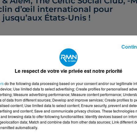
 AleM, The Celtic Social Club, -M
clin d’œil international pour
. jusqu’aux États-Unis !
Contin
Le respect de votre vie privée est notre priorité
ers
do the following data processing based on your consent and/or our legitimate int
device; Use limited data to select advertising; Create profiles for personalised adver
vertising; Measure advertising performance; Measure content performance; Unders
ns of data from different sources; Develop and improve services; Create profiles to 
alised content; Use limited data to select content; Ensure security, prevent and detect
ertising and content; Save and communicate privacy choices. These technologies
and browsing data to offer following functionalities: Identify devices based on infor
eolocation data; Match and combine data from other data sources; Link different de
nsmitted automatically.